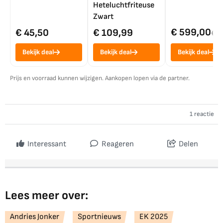
Heteluchtfriteuse
Zwart
€ 599,00
€ 45,50
€ 109,99
€ 7
Bekijk deal
Bekijk deal
Bekijk deal
Prijs en voorraad kunnen wijzigen. Aankopen lopen via de partner.
1 reactie
Interessant
Reageren
Delen
Lees meer over:
Andries Jonker
Sportnieuws
EK 2025