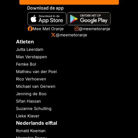
Download de app
Mee Met Oranje
@meemetoranje
@meemetoranje
Atleten
Jutta Leerdam
Max Verstappen
Femke Bol
Mathieu van der Poel
Rico Verhoeven
Michael van Gerwen
Jenning de Boo
Sifan Hassan
Suzanne Schulting
Lieke Klaver
Nederlands elftal
Ronald Koeman
Memphis Depay