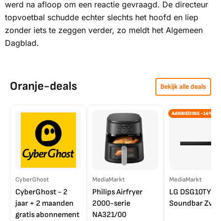
werd na afloop om een reactie gevraagd. De directeur
topvoetbal schudde echter slechts het hoofd en liep
zonder iets te zeggen verder, zo meldt het
Algemeen
Dagblad.
Oranje-deals
Bekijk alle deals
AANBIEDING -14%
CyberGhost
MediaMarkt
MediaMarkt
CyberGhost - 2
Philips Airfryer
LG DSG10TY
jaar + 2 maanden
2000-serie
Soundbar Zwar
gratis abonnement
NA321/00