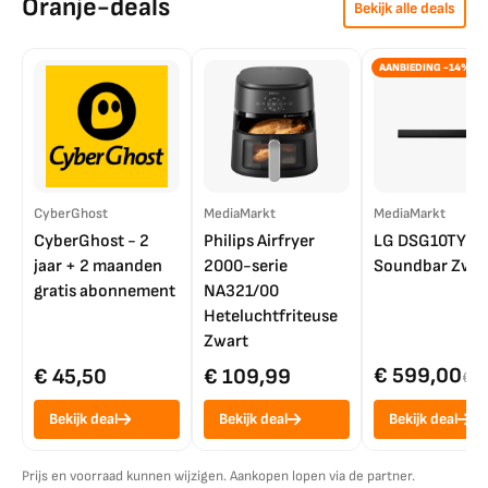
Oranje-deals
Bekijk alle deals
AANBIEDING -14%
CyberGhost
MediaMarkt
MediaMarkt
CyberGhost - 2
Philips Airfryer
LG DSG10TY
jaar + 2 maanden
2000-serie
Soundbar Zwar
gratis abonnement
NA321/00
Heteluchtfriteuse
Zwart
€ 599,00
€ 45,50
€ 109,99
€ 7
Bekijk deal
Bekijk deal
Bekijk deal
Prijs en voorraad kunnen wijzigen. Aankopen lopen via de partner.