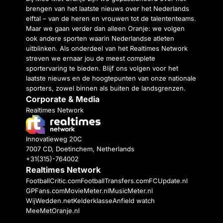
brengen van het laatste nieuws over het Nederlands
elftal – van de heren en vrouwen tot de talententeams.
Maar we gaan verder dan alleen Oranje: we volgen
ook andere sporten waarin Nederlandse atleten
uitblinken. Als onderdeel van het Realtimes Network
streven we ernaar jou de meest complete
sportervaring te bieden. Blijf ons volgen voor het
laatste nieuws en de hoogtepunten van onze nationale
sporters, zowel binnen als buiten de landsgrenzen.
Corporate & Media
Realtimes Network
Innovatieweg 20C
7007 CD, Doetinchem, Netherlands
+31(315)-764002
Realtimes Network
FootballCritic.com
FootballTransfers.com
FCUpdate.nl
GPFans.com
MovieMeter.nl
MusicMeter.nl
WijWedden.net
Kelderklasse
Anfield watch
MeeMetOranje.nl