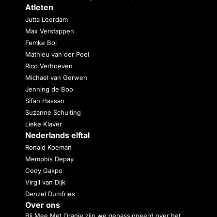
Atleten
Jutta Leerdam
Max Verstappen
Femke Bol
Mathieu van der Poel
Rico Verhoeven
Michael van Gerwen
Jenning de Boo
Sifan Hassan
Suzanne Schulting
Lieke Klaver
Nederlands elftal
Ronald Koeman
Memphis Depay
Cody Gakpo
Virgil van Dijk
Denzel Dumfries
Over ons
Bij Mee Met Oranje zijn we gepassioneerd over het