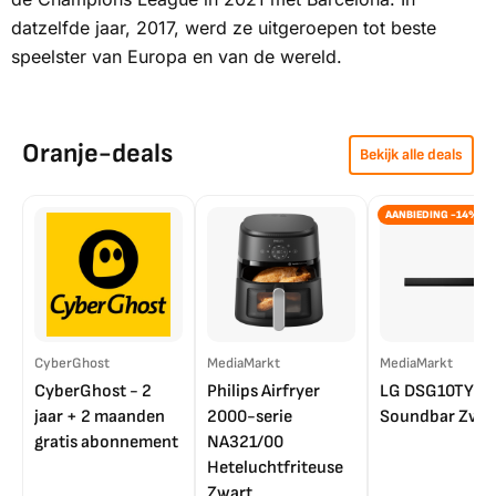
datzelfde jaar, 2017, werd ze uitgeroepen tot beste
speelster van Europa en van de wereld.
Oranje-deals
Bekijk alle deals
AANBIEDING -14%
CyberGhost
MediaMarkt
MediaMarkt
CyberGhost - 2
Philips Airfryer
LG DSG10TY
jaar + 2 maanden
2000-serie
Soundbar Zwar
gratis abonnement
NA321/00
Heteluchtfriteuse
Zwart