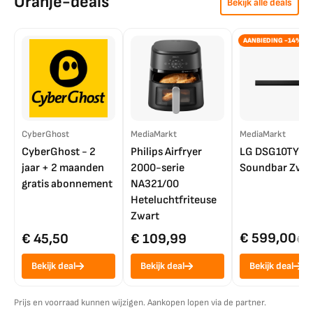
Oranje-deals
Bekijk alle deals
AANBIEDING -14%
CyberGhost
MediaMarkt
MediaMarkt
CyberGhost - 2
Philips Airfryer
LG DSG10TY
jaar + 2 maanden
2000-serie
Soundbar Zwar
gratis abonnement
NA321/00
Heteluchtfriteuse
Zwart
€ 599,00
€ 45,50
€ 109,99
€ 7
Bekijk deal
Bekijk deal
Bekijk deal
Prijs en voorraad kunnen wijzigen. Aankopen lopen via de partner.