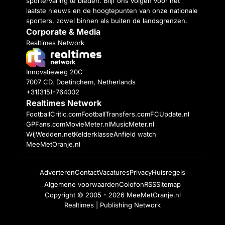
sportervaring te bieden. Blijf ons volgen voor het
laatste nieuws en de hoogtepunten van onze nationale
sporters, zowel binnen als buiten de landsgrenzen.
Corporate & Media
Realtimes Network
Innovatieweg 20C
7007 CD, Doetinchem, Netherlands
+31(315)-764002
Realtimes Network
FootballCritic.com
FootballTransfers.com
FCUpdate.nl
GPFans.com
MovieMeter.nl
MusicMeter.nl
WijWedden.net
Kelderklasse
Anfield watch
MeeMetOranje.nl
Adverteren
Contact
Vacatures
Privacy
Huisregels
Algemene voorwaarden
Colofon
RSS
Sitemap
Copyright © 2005 - 2026
MeeMetOranje.nl
Realtimes | Publishing Network