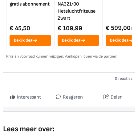
gratis abonnement
NA321/00
Heteluchtfriteuse
Zwart
€ 599,00
€ 45,50
€ 109,99
€ 7
Bekijk deal
Bekijk deal
Bekijk deal
Prijs en voorraad kunnen wijzigen. Aankopen lopen via de partner.
0 reacties
Interessant
Reageren
Delen
Lees meer over: