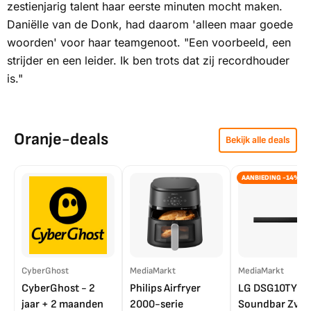
zestienjarig talent haar eerste minuten mocht maken.
Daniëlle van de Donk, had daarom 'alleen maar goede
woorden' voor haar teamgenoot. "Een voorbeeld, een
strijder en een leider. Ik ben trots dat zij recordhouder
is."
Oranje-deals
Bekijk alle deals
AANBIEDING -14%
CyberGhost
MediaMarkt
MediaMarkt
CyberGhost - 2
Philips Airfryer
LG DSG10TY
jaar + 2 maanden
2000-serie
Soundbar Zwar