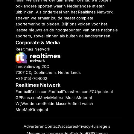
ook andere sporten waarin Nederlandse atleten
uitblinken. Als onderdeel van het Realtimes Network
streven we ernaar jou de meest complete
sportervaring te bieden. Blijf ons volgen voor het
laatste nieuws en de hoogtepunten van onze nationale
sporters, zowel binnen als buiten de landsgrenzen.
Corporate & Media
Realtimes Network
Innovatieweg 20C
7007 CD, Doetinchem, Netherlands
+31(315)-764002
Realtimes Network
FootballCritic.com
FootballTransfers.com
FCUpdate.nl
GPFans.com
MovieMeter.nl
MusicMeter.nl
WijWedden.net
Kelderklasse
Anfield watch
MeeMetOranje.nl
Adverteren
Contact
Vacatures
Privacy
Huisregels
Algemene voorwaarden
Colofon
RSS
Sitemap