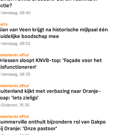
ctie?
Vandaag, 09:40
arts
ian van Veen krijgt na historische mijlpaal één
duidelijke boodschap mee
Vandaag, 09:02
ederlands elftal
Driessen sloopt KNVB-top: 'Façade voor het
disfunctioneren'
Vandaag, 08:35
ederlands elftal
uitenland kijkt met verbazing naar Oranje-
oap: 'Iets zieligs'
Gisteren, 15:35
ederlands elftal
Summerville onthult bijzondere rol van Gakpo
ij Oranje: 'Onze pastoor'