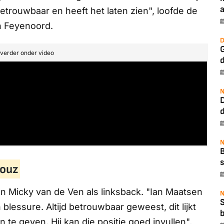
a
 betrouwbaar en heeft het laten zien", loofde de
n Feyenoord.
D
G
t verder onder video
N
N
B
s
rouz
n Micky van de Ven als linksback. "Ian Maatsen
N
n blessure. Altijd betrouwbaar geweest, dit lijkt
b
 geven. Hij kan die positie goed invullen",