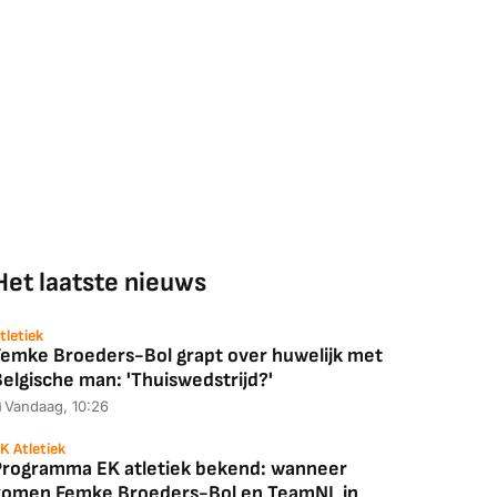
Het laatste nieuws
tletiek
Femke Broeders-Bol grapt over huwelijk met
elgische man: 'Thuiswedstrijd?'
Vandaag, 10:26
K Atletiek
Programma EK atletiek bekend: wanneer
komen Femke Broeders-Bol en TeamNL in