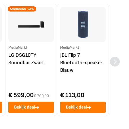
AANBIEDING -14%
MediaMarkt
MediaMarkt
EP.nl
LG DSG10TY
JBL Flip 7
LG OL
Soundbar Zwart
Bluetooth-speaker
4K TV (
Blauw
€ 599,00
€ 113,00
€ 1.0
€ 700,00
Bekijk deal
Bekijk deal
Bekij