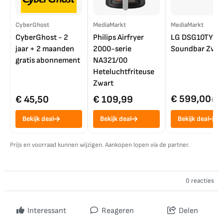
CyberGhost
MediaMarkt
MediaMarkt
CyberGhost - 2
Philips Airfryer
LG DSG10TY
jaar + 2 maanden
2000-serie
Soundbar Zwar
gratis abonnement
NA321/00
Heteluchtfriteuse
Zwart
€ 599,00
€ 45,50
€ 109,99
€ 7
Bekijk deal
Bekijk deal
Bekijk deal
Prijs en voorraad kunnen wijzigen. Aankopen lopen via de partner.
0 reacties
Interessant
Reageren
Delen