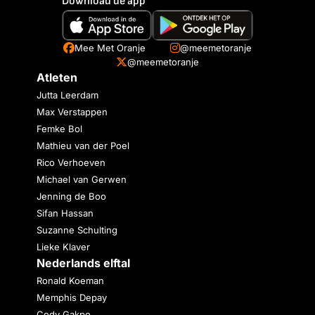
Download de app
Mee Met Oranje
@meemetoranje
@meemetoranje
Atleten
Jutta Leerdam
Max Verstappen
Femke Bol
Mathieu van der Poel
Rico Verhoeven
Michael van Gerwen
Jenning de Boo
Sifan Hassan
Suzanne Schulting
Lieke Klaver
Nederlands elftal
Ronald Koeman
Memphis Depay
Cody Gakpo