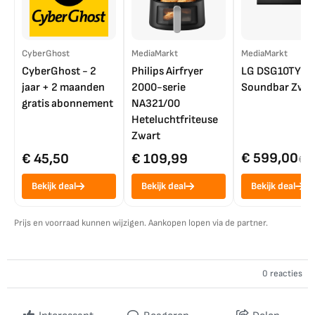
CyberGhost
MediaMarkt
MediaMarkt
CyberGhost - 2
Philips Airfryer
LG DSG10TY
jaar + 2 maanden
2000-serie
Soundbar Zwar
gratis abonnement
NA321/00
Heteluchtfriteuse
Zwart
€ 599,00
€ 45,50
€ 109,99
€ 7
Bekijk deal
Bekijk deal
Bekijk deal
Prijs en voorraad kunnen wijzigen. Aankopen lopen via de partner.
0 reacties