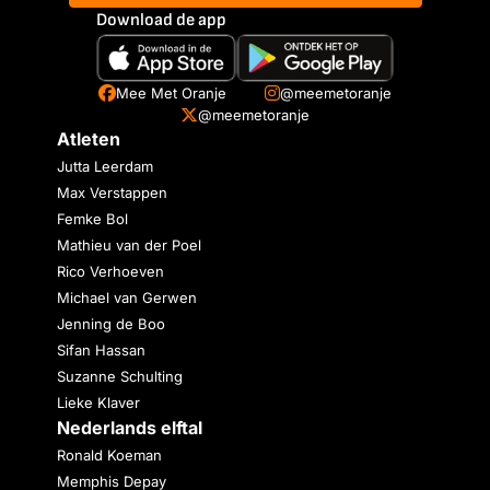
Download de app
Mee Met Oranje
@meemetoranje
@meemetoranje
Atleten
Jutta Leerdam
Max Verstappen
Femke Bol
Mathieu van der Poel
Rico Verhoeven
Michael van Gerwen
Jenning de Boo
Sifan Hassan
Suzanne Schulting
Lieke Klaver
Nederlands elftal
Ronald Koeman
Memphis Depay