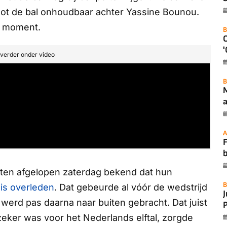
ot de bal onhoudbaar achter Yassine Bounou.
l moment.
B
'
t verder onder video
B
a
A
F
kten afgelopen zaterdag bekend dat hun
B
is overleden
. Dat gebeurde al vóór de wedstrijd
werd pas daarna naar buiten gebracht. Dat juist
P
zeker was voor het Nederlands elftal, zorgde