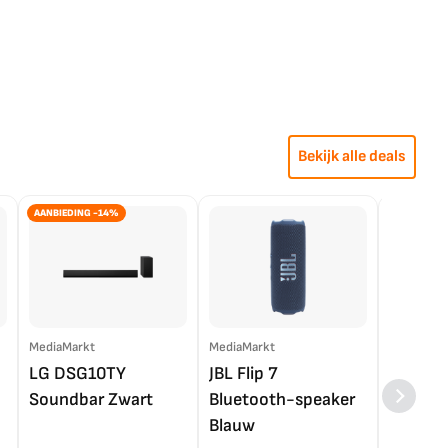
Bekijk alle deals
AANBIEDING -14%
MediaMarkt
MediaMarkt
EP.nl
LG DSG10TY
JBL Flip 7
LG OL
Soundbar Zwart
Bluetooth-speaker
4K TV (
Blauw