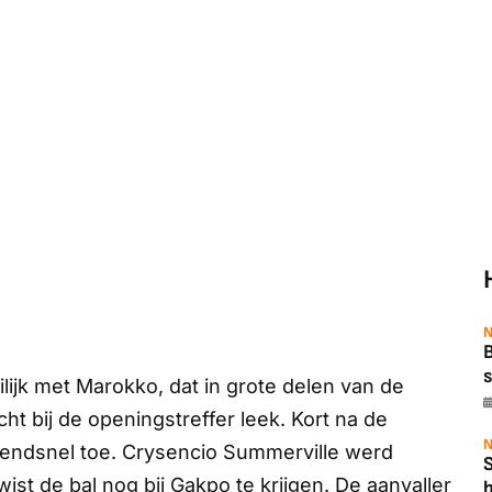
N
B
s
ilijk met Marokko, dat in grote delen van de
ht bij de openingstreffer leek. Kort na de
N
endsnel toe. Crysencio Summerville werd
ist de bal nog bij Gakpo te krijgen. De aanvaller
b