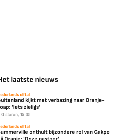
Het laatste nieuws
ederlands elftal
uitenland kijkt met verbazing naar Oranje-
oap: 'Iets zieligs'
Gisteren, 15:35
ederlands elftal
Summerville onthult bijzondere rol van Gakpo
ij Oranje: 'Onze pastoor'