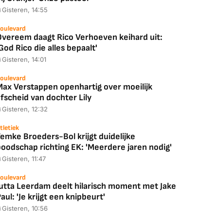
Gisteren, 14:55
oulevard
Overeem daagt Rico Verhoeven keihard uit:
God Rico die alles bepaalt'
Gisteren, 14:01
oulevard
Max Verstappen openhartig over moeilijk
fscheid van dochter Lily
Gisteren, 12:32
tletiek
emke Broeders-Bol krijgt duidelijke
boodschap richting EK: 'Meerdere jaren nodig'
Gisteren, 11:47
oulevard
Jutta Leerdam deelt hilarisch moment met Jake
aul: 'Je krijgt een knipbeurt'
Gisteren, 10:56