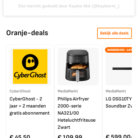
Een bericht gedeeld door Kaylee Aké (@kayleerm_)
Oranje-deals
Bekijk alle deals
AANBIEDING -14%
CyberGhost
MediaMarkt
MediaMarkt
CyberGhost - 2
Philips Airfryer
LG DSG10TY
jaar + 2 maanden
2000-serie
Soundbar Zwar
gratis abonnement
NA321/00
Heteluchtfriteuse
Zwart
€ 599,00
€ 45,50
€ 109,99
€ 7