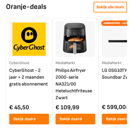
Oranje-deals
Bekijk alle deals
AANBIEDING -14%
CyberGhost
MediaMarkt
MediaMarkt
CyberGhost - 2
Philips Airfryer
LG DSG10TY
jaar + 2 maanden
2000-serie
Soundbar Zwar
gratis abonnement
NA321/00
Heteluchtfriteuse
Zwart
€ 599,00
€ 45,50
€ 109,99
€ 7
Bekijk deal
Bekijk deal
Bekijk deal