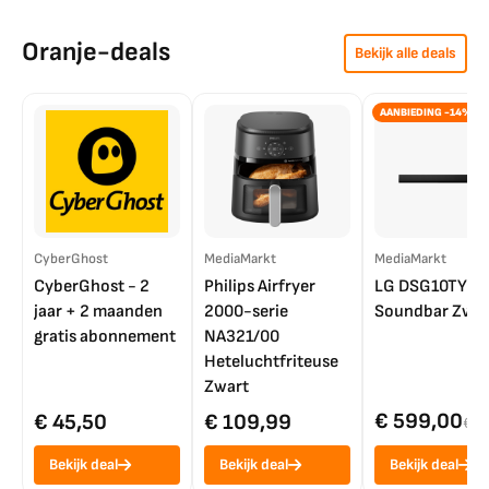
Oranje-deals
Bekijk alle deals
AANBIEDING -14%
CyberGhost
MediaMarkt
MediaMarkt
CyberGhost - 2
Philips Airfryer
LG DSG10TY
jaar + 2 maanden
2000-serie
Soundbar Zwar
gratis abonnement
NA321/00
Heteluchtfriteuse
Zwart
€ 599,00
€ 45,50
€ 109,99
€ 7
Bekijk deal
Bekijk deal
Bekijk deal