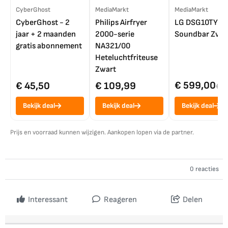
CyberGhost
MediaMarkt
MediaMarkt
CyberGhost - 2
Philips Airfryer
LG DSG10TY
jaar + 2 maanden
2000-serie
Soundbar Zwar
gratis abonnement
NA321/00
Heteluchtfriteuse
Zwart
€ 599,00
€ 45,50
€ 109,99
€ 7
Bekijk deal
Bekijk deal
Bekijk deal
Prijs en voorraad kunnen wijzigen. Aankopen lopen via de partner.
0 reacties
Interessant
Reageren
Delen