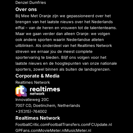
Denzel Dumfries
Over ons
Bij Mee Met Oranje zijn we gepassioneerd over het
brengen van het laatste nieuws over het Nederlands
elftal – van de heren en vrouwen tot de talententeams.
Maar we gaan verder dan alleen Oranje: we volgen
ook andere sporten waarin Nederlandse atleten
uitblinken. Als onderdeel van het Realtimes Network
streven we ernaar jou de meest complete
sportervaring te bieden. Blijf ons volgen voor het
laatste nieuws en de hoogtepunten van onze nationale
sporters, zowel binnen als buiten de landsgrenzen.
Corporate & Media
Realtimes Network
Innovatieweg 20C
7007 CD, Doetinchem, Netherlands
+31(315)-764002
Realtimes Network
FootballCritic.com
FootballTransfers.com
FCUpdate.nl
GPFans.com
MovieMeter.nl
MusicMeter.nl