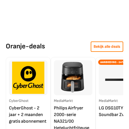
Oranje-deals
Bekijk alle deals
AANBIEDING -14%
CyberGhost
MediaMarkt
MediaMarkt
CyberGhost - 2
Philips Airfryer
LG DSG10TY
jaar + 2 maanden
2000-serie
Soundbar Zwar
gratis abonnement
NA321/00
Heteluchtfriteuse