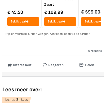
Zwart
€ 599,00
€ 45,50
€ 109,99
€ 7
Bekijk deal
Bekijk deal
Bekijk deal
Prijs en voorraad kunnen wijzigen. Aankopen lopen via de partner.
0 reacties
Interessant
Reageren
Delen
Lees meer over:
Joshua Zirkzee