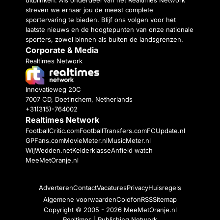
streven we ernaar jou de meest complete
sportervaring te bieden. Blijf ons volgen voor het
laatste nieuws en de hoogtepunten van onze nationale
sporters, zowel binnen als buiten de landsgrenzen.
Corporate & Media
Realtimes Network
Innovatieweg 20C
7007 CD, Doetinchem, Netherlands
+31(315)-764002
Realtimes Network
FootballCritic.com
FootballTransfers.com
FCUpdate.nl
GPFans.com
MovieMeter.nl
MusicMeter.nl
WijWedden.net
Kelderklasse
Anfield watch
MeeMetOranje.nl
Adverteren
Contact
Vacatures
Privacy
Huisregels
Algemene voorwaarden
Colofon
RSS
Sitemap
Copyright © 2005 - 2026
MeeMetOranje.nl
Realtimes | Publishing Network