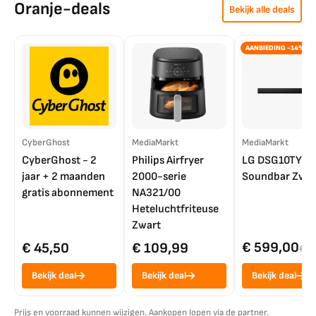
Oranje-deals
Bekijk alle deals
AANBIEDING -14%
CyberGhost
MediaMarkt
MediaMarkt
CyberGhost - 2
Philips Airfryer
LG DSG10TY
jaar + 2 maanden
2000-serie
Soundbar Zwar
gratis abonnement
NA321/00
Heteluchtfriteuse
Zwart
€ 599,00
€ 45,50
€ 109,99
€ 7
Bekijk deal
Bekijk deal
Bekijk deal
Prijs en voorraad kunnen wijzigen. Aankopen lopen via de partner.