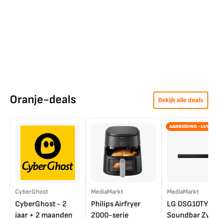
Oranje-deals
Bekijk alle deals
AANBIEDING -14%
CyberGhost
MediaMarkt
MediaMarkt
CyberGhost - 2
Philips Airfryer
LG DSG10TY
jaar + 2 maanden
2000-serie
Soundbar Zwar