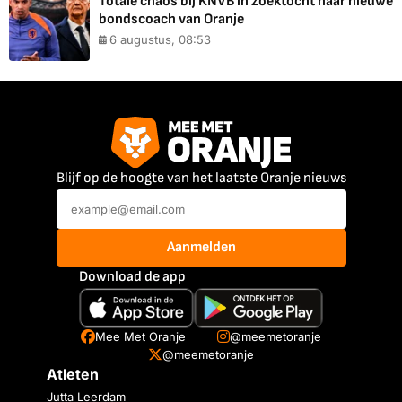
Totale chaos bij KNVB in zoektocht naar nieuwe
bondscoach van Oranje
6 augustus, 08:53
Blijf op de hoogte van het laatste Oranje nieuws
Aanmelden
Download de app
Mee Met Oranje
@meemetoranje
@meemetoranje
Atleten
Jutta Leerdam