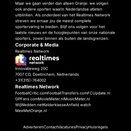
Maar we gaan verder dan alleen Oranje: we volgen
ook andere sporten waarin Nederlandse atleten
uitblinken. Als onderdeel van het Realtimes Network
streven we ernaar jou de meest complete
sportervaring te bieden. Blijf ons volgen voor het
laatste nieuws en de hoogtepunten van onze nationale
sporters, zowel binnen als buiten de landsgrenzen.
Corporate & Media
Realtimes Network
Innovatieweg 20C
7007 CD, Doetinchem, Netherlands
+31(315)-764002
Realtimes Network
FootballCritic.com
FootballTransfers.com
FCUpdate.nl
GPFans.com
MovieMeter.nl
MusicMeter.nl
WijWedden.net
Kelderklasse
Anfield watch
MeeMetOranje.nl
Adverteren
Contact
Vacatures
Privacy
Huisregels