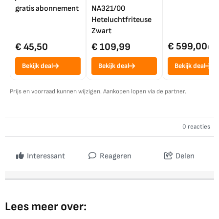
gratis abonnement
NA321/00
Heteluchtfriteuse
Zwart
€ 599,00
€ 45,50
€ 109,99
€ 7
Bekijk deal
Bekijk deal
Bekijk deal
Prijs en voorraad kunnen wijzigen. Aankopen lopen via de partner.
0 reacties
Interessant
Reageren
Delen
Lees meer over: