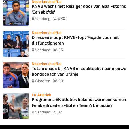
Nederlands elftal
KNVB wacht met Reiziger door Van Gaal-storm:
'Een abc'tje'
Vandaag, 14:43
1
Nederlands elftal
Driessen sloopt KNVB-top: 'Façade voor het
disfunctioneren'
Vandaag, 08:35
Nederlands elftal
Totale chaos bij KNVB in zoektocht naar nieuwe
bondscoach van Oranje
Gisteren, 08:53
EK Atletiek
Programma EK atletiek bekend: wanneer komen
Femke Broeders-Bol en TeamNL in actie?
Vandaag, 15:37