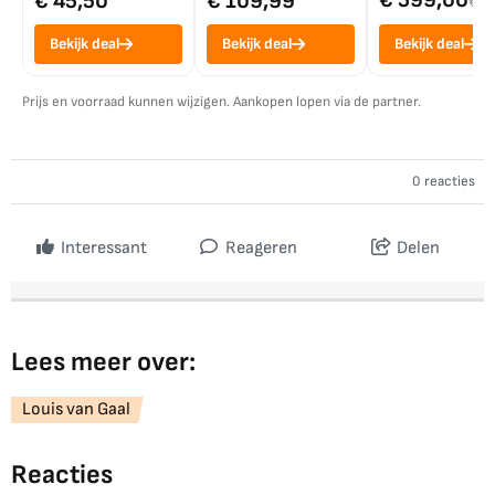
€ 599,00
€ 45,50
€ 109,99
€ 7
Bekijk deal
Bekijk deal
Bekijk deal
Prijs en voorraad kunnen wijzigen. Aankopen lopen via de partner.
0 reacties
Interessant
Reageren
Delen
Lees meer over:
Louis van Gaal
Reacties