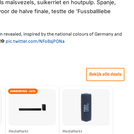
s maïsvezels, suikerriet en houtpulp. Spanje,
oor de halve finale, testte de 'Fussballliebe
en revealed, inspired by the national colours of Germany and
🙌⚽
pic.twitter.com/NFo8sjPONa
Bekijk alle deals
AANBIEDING -14%
MediaMarkt
MediaMarkt
EP.nl