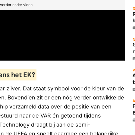
t verder onder video
D
b
N
r
V
ens het EK?
A
t
ar zilver. Dat staat symbool voor de kleur van de
len. Bovendien zit er een nóg verder ontwikkelde
A
chip verzameld data over de positie van een
B
gestuurd naar de VAR én getoond tijdens
 Technology draagt bij aan de semi-
n de UEFA en speelt daarmee een belangrijke