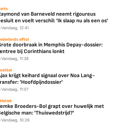
arts
Raymond van Barneveld neemt rigoureus
esluit en voelt verschil: 'Ik slaap nu als een os'
Vandaag, 12:41
ederlands elftal
Grote doorbraak in Memphis Depay-dossier:
entree bij Corinthians lonkt
Vandaag, 11:38
oetbal
jax krijgt keihard signaal over Noa Lang-
ransfer: 'Hoofdpijndossier'
Vandaag, 11:07
tletiek
Femke Broeders-Bol grapt over huwelijk met
elgische man: 'Thuiswedstrijd?'
Vandaag, 10:26