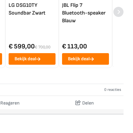
LG DSG10TY
JBL Flip 7
LG OL
Soundbar Zwart
Bluetooth-speaker
4K TV (
Blauw
€ 599,00
€ 113,00
€ 1.0
€ 700,00
Bekijk deal
Bekijk deal
Bekij
0 reacties
Reageren
Delen