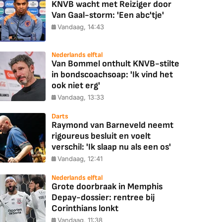
KNVB wacht met Reiziger door
Van Gaal-storm: 'Een abc'tje'
Vandaag, 14:43
Nederlands elftal
Van Bommel onthult KNVB-stilte
in bondscoachsoap: 'Ik vind het
ook niet erg'
Vandaag, 13:33
Darts
Raymond van Barneveld neemt
rigoureus besluit en voelt
verschil: 'Ik slaap nu als een os'
Vandaag, 12:41
Nederlands elftal
Grote doorbraak in Memphis
Depay-dossier: rentree bij
Corinthians lonkt
Vandaag, 11:38