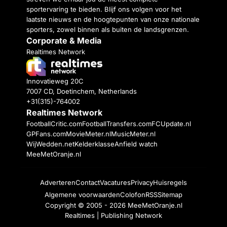
sportervaring te bieden. Blijf ons volgen voor het
laatste nieuws en de hoogtepunten van onze nationale
sporters, zowel binnen als buiten de landsgrenzen.
Corporate & Media
Realtimes Network
Innovatieweg 20C
7007 CD, Doetinchem, Netherlands
+31(315)-764002
Realtimes Network
FootballCritic.com
FootballTransfers.com
FCUpdate.nl
GPFans.com
MovieMeter.nl
MusicMeter.nl
WijWedden.net
Kelderklasse
Anfield watch
MeeMetOranje.nl
Adverteren
Contact
Vacatures
Privacy
Huisregels
Algemene voorwaarden
Colofon
RSS
Sitemap
Copyright © 2005 - 2026
MeeMetOranje.nl
Realtimes | Publishing Network