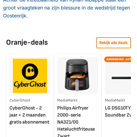
groot vraagteken na zijn blessure in de wedstrijd tegen
Oostenrijk.
Oranje-deals
Bekijk alle deals
AANBIEDING -14%
CyberGhost
MediaMarkt
MediaMarkt
CyberGhost - 2
Philips Airfryer
LG DSG10TY
jaar + 2 maanden
2000-serie
Soundbar Zwar
gratis abonnement
NA321/00
Heteluchtfriteuse
Zwart