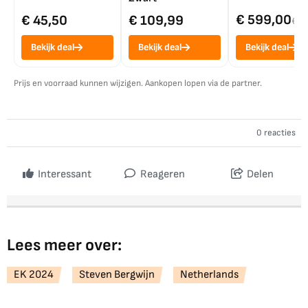
€ 599,00
€ 45,50
€ 109,99
€ 7
Bekijk deal
Bekijk deal
Bekijk deal
Prijs en voorraad kunnen wijzigen. Aankopen lopen via de partner.
0 reacties
Interessant
Reageren
Delen
Lees meer over:
EK 2024
Steven Bergwijn
Netherlands