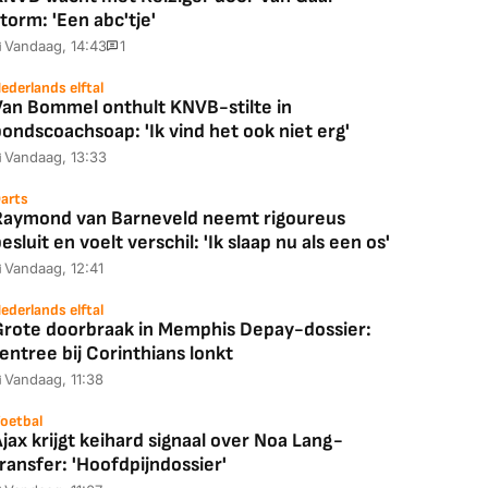
torm: 'Een abc'tje'
Vandaag, 14:43
1
ederlands elftal
Van Bommel onthult KNVB-stilte in
ondscoachsoap: 'Ik vind het ook niet erg'
Vandaag, 13:33
arts
Raymond van Barneveld neemt rigoureus
esluit en voelt verschil: 'Ik slaap nu als een os'
Vandaag, 12:41
ederlands elftal
Grote doorbraak in Memphis Depay-dossier:
entree bij Corinthians lonkt
Vandaag, 11:38
oetbal
jax krijgt keihard signaal over Noa Lang-
ransfer: 'Hoofdpijndossier'