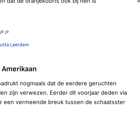
ken dat de oranjekoorts ook bij hen is
🎉🎉
 Jutta Leerdam
e Amerikaan
enadrukt nogmaals dat de eerdere geruchten
len zijn verwezen. Eerder dit voorjaar deden via
er een vermeende breuk tussen de schaatsster