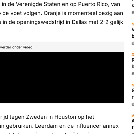
 in de Verenigde Staten en op Puerto Rico, van
s
op de voet volgen. Oranje is momenteel bezig aan
n de openingswedstrijd in Dallas met 2-2 gelijk
N
b
t verder onder video
D
b
N
r
V
rijd tegen Zweden in Houston op het
A
eun gebruiken. Leerdam en de influencer annex
t