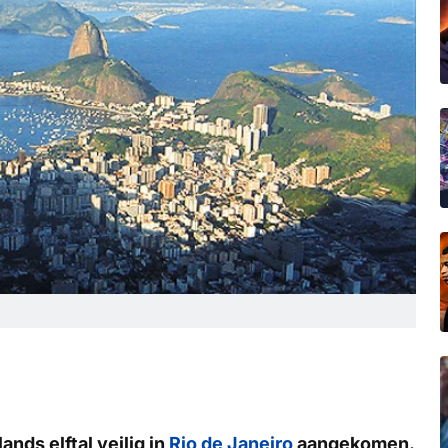
nds elftal veilig in
Rio de Janeiro
aangekomen.