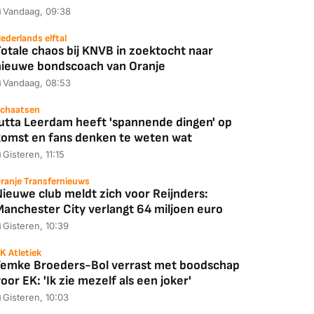
Vandaag, 09:38
ederlands elftal
Coolblue
MediaMarkt
otale chaos bij KNVB in zoektocht naar
ED55C56LB
JBL Partybox
Google TV Streame
nieuwe bondscoach van Oranje
2025)
Ultimate Zwart
4K
Vandaag, 08:53
chaatsen
Jutta Leerdam heeft 'spannende dingen' op
komst en fans denken te weten wat
88,00
€ 1.179,00
€ 89,00
Gisteren, 11:15
ranje Transfernieuws
k deal
Bekijk deal
Bekijk deal
Nieuwe club meldt zich voor Reijnders:
Manchester City verlangt 64 miljoen euro
Gisteren, 10:39
K Atletiek
Femke Broeders-Bol verrast met boodschap
oor EK: 'Ik zie mezelf als een joker'
Gisteren, 10:03