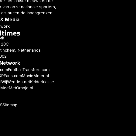
or het laatste nieuws en de
 van onze nationale sporters,
 als buiten de landsgrenzen.
 & Media
twork
g 20C
tinchem, Netherlands
4002
 Network
c.com
FootballTransfers.com
GPFans.com
MovieMeter.nl
l
WijWedden.net
Kelderklasse
h
MeeMetOranje.nl
S
Sitemap