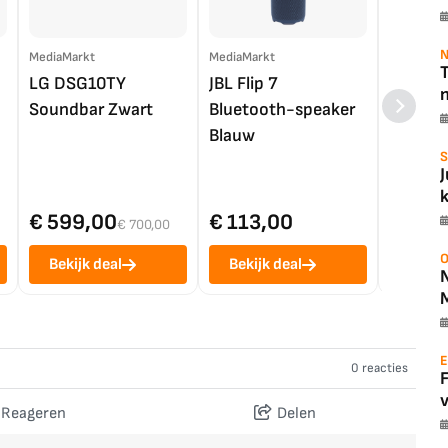
N
MediaMarkt
MediaMarkt
EP.nl
T
LG DSG10TY
JBL Flip 7
LG OL
Soundbar Zwart
Bluetooth-speaker
4K TV (
Blauw
S
€ 599,00
€ 113,00
€ 1.0
€ 700,00
O
Bekijk deal
Bekijk deal
Bekij
E
0 reacties
v
Reageren
Delen