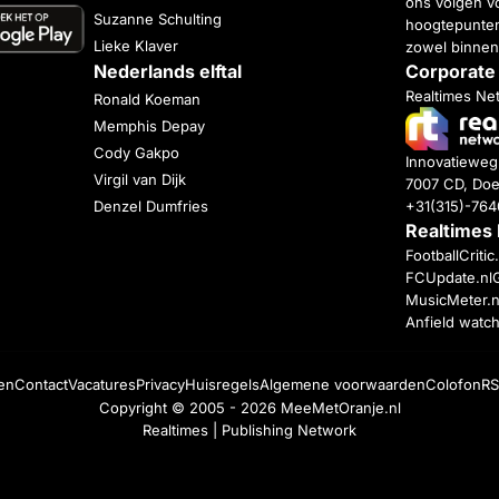
ons volgen vo
Suzanne Schulting
hoogtepunten
Lieke Klaver
zowel binnen
Nederlands elftal
Corporate
Realtimes Ne
Ronald Koeman
Memphis Depay
Cody Gakpo
Innovatiewe
Virgil van Dijk
7007 CD, Doe
+31(315)-76
Denzel Dumfries
Realtimes
FootballCriti
FCUpdate.nl
MusicMeter.n
Anfield watc
en
Contact
Vacatures
Privacy
Huisregels
Algemene voorwaarden
Colofon
RS
Copyright © 2005 - 2026
MeeMetOranje.nl
Realtimes | Publishing Network