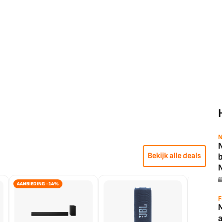
N
N
Bekijk alle deals
AANBIEDING -14%
F