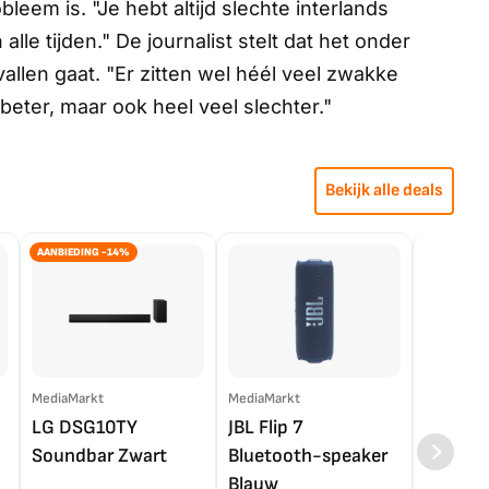
leem is. "Je hebt altijd slechte interlands
lle tijden." De journalist stelt dat het onder
llen gaat. "Er zitten wel héél veel zwakke
eter, maar ook heel veel slechter."
Bekijk alle deals
AANBIEDING -14%
MediaMarkt
MediaMarkt
EP.nl
LG DSG10TY
JBL Flip 7
LG OL
Soundbar Zwart
Bluetooth-speaker
4K TV (
Blauw