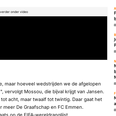
A
t verder onder video
F
B
P
N
N
e, maar hoeveel wedstrijden we de afgelopen
, vervolgt Mossou, die bijval krijgt van Jansen.
F
tot acht, maar twaalf tot twintig. Daar gaat het
nder meer De Graafschap en FC Emmen.
ts op de FIFA-wereldranglijst.