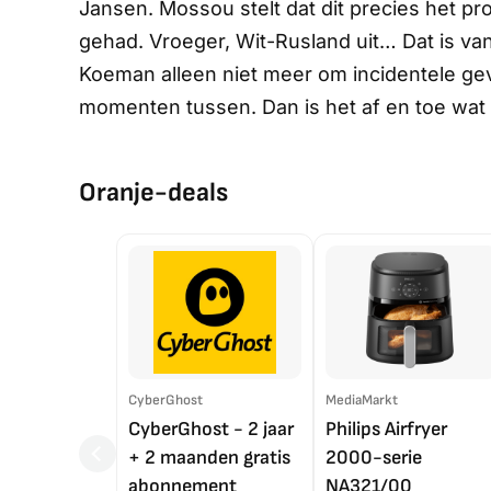
Jansen. Mossou stelt dat dit precies het prob
gehad. Vroeger, Wit-Rusland uit… Dat is van a
Koeman alleen niet meer om incidentele geva
momenten tussen. Dan is het af en toe wat b
Oranje-deals
CyberGhost
MediaMarkt
CyberGhost - 2 jaar
Philips Airfryer
+ 2 maanden gratis
2000-serie
abonnement
NA321/00