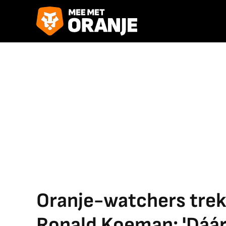
Oranje-watchers trekk
Ronald Koeman: 'Dáár