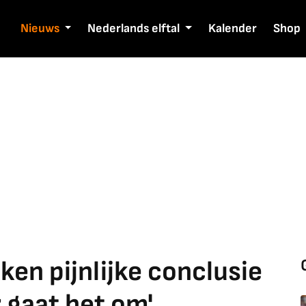
Nieuws
Nederlands elftal
Kalender
Shop
en pijnlijke conclusie
 gaat het om'