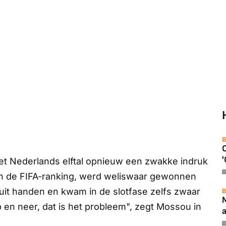
B
'
 het Nederlands elftal opnieuw een zwakke indruk
n de FIFA-ranking, werd weliswaar gewonnen
uit handen en kwam in de slotfase zelfs zwaar
B
op en neer, dat is het probleem", zegt Mossou in
a