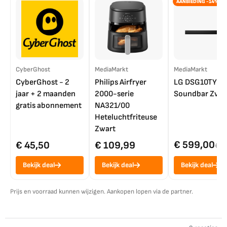
AANBIEDING -14%
CyberGhost
MediaMarkt
MediaMarkt
CyberGhost - 2
Philips Airfryer
LG DSG10TY
jaar + 2 maanden
2000-serie
Soundbar Zwar
gratis abonnement
NA321/00
Heteluchtfriteuse
Zwart
€ 599,00
€ 45,50
€ 109,99
€ 7
Bekijk deal
Bekijk deal
Bekijk deal
Prijs en voorraad kunnen wijzigen. Aankopen lopen via de partner.