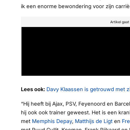
ik een enorme bewondering voor zijn carriè
Artikel gaa
Lees ook:
Davy Klaassen is getrouwd met zi
“Hij heeft bij Ajax, PSV, Feyenoord en Barce
hij ook ook trainer geweest. Het is een kran
met
Memphis Depay
,
Matthijs de Ligt
en
Fre
met Ruud Gullit, Koeman, Frank Rijkaard en