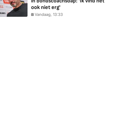
in bondscoachsoap: 'Ik vind het
ook niet erg'
Vandaag, 13:33