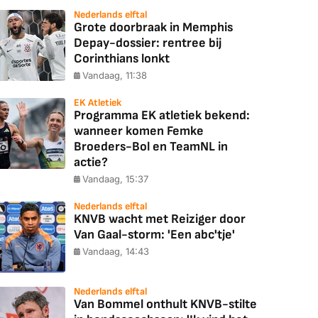
Nederlands elftal
Grote doorbraak in Memphis
Depay-dossier: rentree bij
Corinthians lonkt
Vandaag, 11:38
EK Atletiek
Programma EK atletiek bekend:
wanneer komen Femke
Broeders-Bol en TeamNL in
actie?
Vandaag, 15:37
Nederlands elftal
KNVB wacht met Reiziger door
Van Gaal-storm: 'Een abc'tje'
Vandaag, 14:43
Nederlands elftal
Van Bommel onthult KNVB-stilte