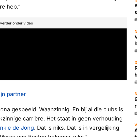
N
re heb.”
s
t verder onder video
N
b
D
b
jn partner
N
r
lona gespeeld. Waanzinnig. En bij al die clubs is
kzinnige carrière. Het staat in geen verhouding
V
nkie de Jong
. Dat is niks. Dat is in vergelijking
A
 Marco van Basten helemaal niks."