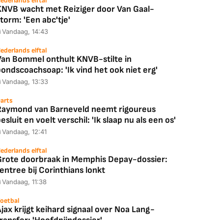
ederlands elftal
KNVB wacht met Reiziger door Van Gaal-
torm: 'Een abc'tje'
Vandaag, 14:43
ederlands elftal
Van Bommel onthult KNVB-stilte in
ondscoachsoap: 'Ik vind het ook niet erg'
Vandaag, 13:33
arts
Raymond van Barneveld neemt rigoureus
esluit en voelt verschil: 'Ik slaap nu als een os'
Vandaag, 12:41
ederlands elftal
Grote doorbraak in Memphis Depay-dossier:
entree bij Corinthians lonkt
Vandaag, 11:38
oetbal
jax krijgt keihard signaal over Noa Lang-