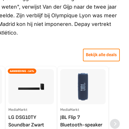
l weten", verwijst Van der Gijp naar de twee jaar
elde. Zijn verblijf bij Olympique Lyon was meer
Madrid kon hij niet imponeren. Depay vertrekt
tlético.
Bekijk alle deals
AANBIEDING -14%
MediaMarkt
MediaMarkt
EP.nl
LG DSG10TY
JBL Flip 7
LG OL
Soundbar Zwart
Bluetooth-speaker
4K TV (