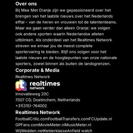
Over ons
Bij Mee Met Oranje zijn we gepassioneerd over het
brengen van het laatste nieuws over het Nederlands
elftal – van de heren en vrouwen tot de talententeams.
Maar we gaan verder dan alleen Oranje: we volgen
ook andere sporten waarin Nederlandse atleten
uitblinken. Als onderdeel van het Realtimes Network
streven we ernaar jou de meest complete
sportervaring te bieden. Blijf ons volgen voor het
laatste nieuws en de hoogtepunten van onze nationale
sporters, zowel binnen als buiten de landsgrenzen.
Corporate & Media
Realtimes Network
Innovatieweg 20C
7007 CD, Doetinchem, Netherlands
+31(315)-764002
Realtimes Network
FootballCritic.com
FootballTransfers.com
FCUpdate.nl
GPFans.com
MovieMeter.nl
MusicMeter.nl
WijWedden.net
Kelderklasse
Anfield watch