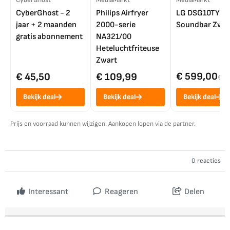
CyberGhost
MediaMarkt
MediaMarkt
CyberGhost - 2
Philips Airfryer
LG DSG10TY
jaar + 2 maanden
2000-serie
Soundbar Zwar
gratis abonnement
NA321/00
Heteluchtfriteuse
Zwart
€ 599,00
€ 45,50
€ 109,99
€ 7
Bekijk deal
Bekijk deal
Bekijk deal
Prijs en voorraad kunnen wijzigen. Aankopen lopen via de partner.
0 reacties
Interessant
Reageren
Delen