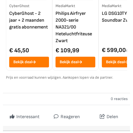
CyberGhost
MediaMarkt
MediaMarkt
CyberGhost - 2
Philips Airfryer
LG DSG10TY
jaar + 2 maanden
2000-serie
Soundbar Zwar
gratis abonnement
NA321/00
Heteluchtfriteuse
Zwart
€ 599,00
€ 45,50
€ 109,99
€ 7
Bekijk deal
Bekijk deal
Bekijk deal
Prijs en voorraad kunnen wijzigen. Aankopen lopen via de partner.
0 reacties
Interessant
Reageren
Delen