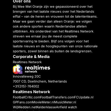
Over ons
Bij Mee Met Oranje zijn we gepassioneerd over het
brengen van het laatste nieuws over het Nederlands
elftal – van de heren en vrouwen tot de talententeams.
Maar we gaan verder dan alleen Oranje: we volgen
ook andere sporten waarin Nederlandse atleten
uitblinken. Als onderdeel van het Realtimes Network
streven we ernaar jou de meest complete
sportervaring te bieden. Blijf ons volgen voor het
laatste nieuws en de hoogtepunten van onze nationale
sporters, zowel binnen als buiten de landsgrenzen.
Corporate & Media
Realtimes Network
Innovatieweg 20C
7007 CD, Doetinchem, Netherlands
+31(315)-764002
Realtimes Network
FootballCritic.com
FootballTransfers.com
FCUpdate.nl
GPFans.com
MovieMeter.nl
MusicMeter.nl
WijWedden.net
Kelderklasse
Anfield watch