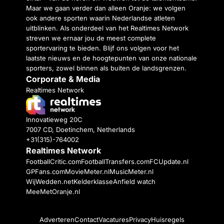
Maar we gaan verder dan alleen Oranje: we volgen
ook andere sporten waarin Nederlandse atleten
uitblinken. Als onderdeel van het Realtimes Network
streven we ernaar jou de meest complete
sportervaring te bieden. Blijf ons volgen voor het
laatste nieuws en de hoogtepunten van onze nationale
sporters, zowel binnen als buiten de landsgrenzen.
Corporate & Media
Realtimes Network
Innovatieweg 20C
7007 CD, Doetinchem, Netherlands
+31(315)-764002
Realtimes Network
FootballCritic.com
FootballTransfers.com
FCUpdate.nl
GPFans.com
MovieMeter.nl
MusicMeter.nl
WijWedden.net
Kelderklasse
Anfield watch
MeeMetOranje.nl
Adverteren
Contact
Vacatures
Privacy
Huisregels