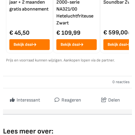
jaar + 2 maanden
2000-serie
Soundbar Zwar
gratis abonnement
NA321/00
Heteluchtfriteuse
Zwart
€ 599,00
€ 45,50
€ 109,99
€ 7
Bekijk deal
Bekijk deal
Bekijk deal
Prijs en voorraad kunnen wijzigen. Aankopen lopen via de partner.
0 reacties
Interessant
Reageren
Delen
Lees meer over: