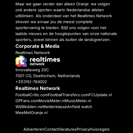
Maar we gaan verder dan alleen Oranje: we volgen
ook andere sporten waarin Nederlandse atleten
uitblinken. Als onderdeel van het Realtimes Network
streven we ernaar jou de meest complete
sportervaring te bieden. Blijf ons volgen voor het
laatste nieuws en de hoogtepunten van onze nationale
sporters, zowel binnen als buiten de landsgrenzen.
Corporate & Media
Realtimes Network
Innovatieweg 20C
7007 CD, Doetinchem, Netherlands
+31(315)-764002
Realtimes Network
FootballCritic.com
FootballTransfers.com
FCUpdate.nl
GPFans.com
MovieMeter.nl
MusicMeter.nl
WijWedden.net
Kelderklasse
Anfield watch
MeeMetOranje.nl
Adverteren
Contact
Vacatures
Privacy
Huisregels