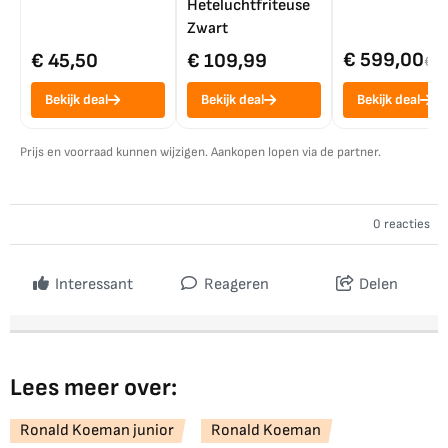
Heteluchtfriteuse
Zwart
€ 599,00
€ 45,50
€ 109,99
€ 7
Bekijk deal
Bekijk deal
Bekijk deal
Prijs en voorraad kunnen wijzigen. Aankopen lopen via de partner.
0 reacties
Interessant
Reageren
Delen
Lees meer over:
Ronald Koeman junior
Ronald Koeman