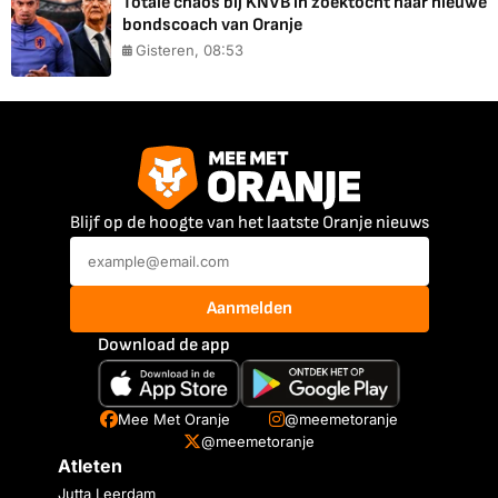
Totale chaos bij KNVB in zoektocht naar nieuwe
bondscoach van Oranje
Gisteren, 08:53
Blijf op de hoogte van het laatste Oranje nieuws
Aanmelden
Download de app
Mee Met Oranje
@meemetoranje
@meemetoranje
Atleten
Jutta Leerdam