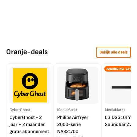
Oranje-deals
Bekijk alle deals
AANBIEDING -14%
CyberGhost
MediaMarkt
MediaMarkt
CyberGhost - 2
Philips Airfryer
LG DSG10TY
jaar + 2 maanden
2000-serie
Soundbar Zwar
gratis abonnement
NA321/00