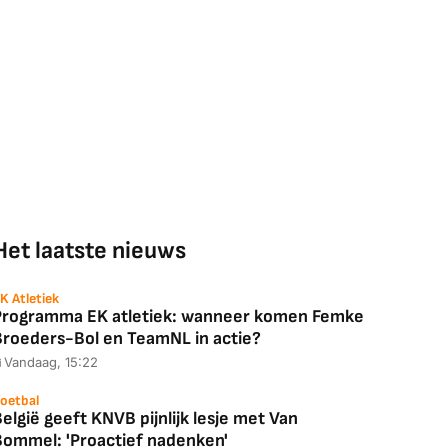
Het laatste nieuws
K Atletiek
Programma EK atletiek: wanneer komen Femke
Broeders-Bol en TeamNL in actie?
Vandaag, 15:22
oetbal
elgië geeft KNVB pijnlijk lesje met Van
Bommel: 'Proactief nadenken'