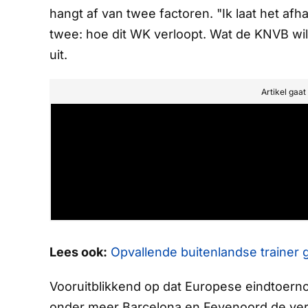
hangt af van twee factoren. "Ik laat het af
twee: hoe dit WK verloopt. Wat de KNVB wil e
uit.
Artikel gaa
Lees ook:
Opvallende buitenlandse traine
Vooruitblikkend op dat Europese eindtoern
onder meer Barcelona en Feyenoord de verwa