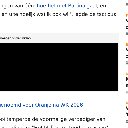
hangen van één:
hoe het met Bartina gaat
, en
n uiteindelijk wat ik ook wil", legde de tacticus
F
z
t verder onder video
B
z
N
K
m
N
r genoemd voor Oranje na WK 2026
V
'
ooi temperde de voormalige verdediger van
chtingen: "Het blijft nog steeds de vraag",