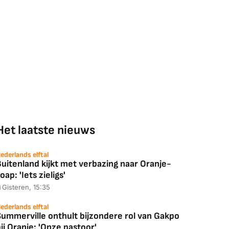
Het laatste nieuws
ederlands elftal
uitenland kijkt met verbazing naar Oranje-
oap: 'Iets zieligs'
Gisteren, 15:35
ederlands elftal
Summerville onthult bijzondere rol van Gakpo
ij Oranje: 'Onze pastoor'