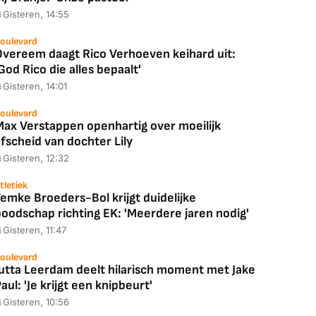
Gisteren, 14:55
oulevard
Overeem daagt Rico Verhoeven keihard uit:
God Rico die alles bepaalt'
Gisteren, 14:01
oulevard
Max Verstappen openhartig over moeilijk
fscheid van dochter Lily
Gisteren, 12:32
tletiek
emke Broeders-Bol krijgt duidelijke
boodschap richting EK: 'Meerdere jaren nodig'
Gisteren, 11:47
oulevard
Jutta Leerdam deelt hilarisch moment met Jake
aul: 'Je krijgt een knipbeurt'
Gisteren, 10:56