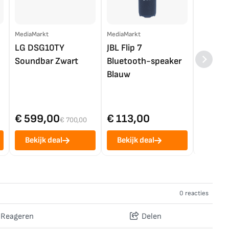
MediaMarkt
MediaMarkt
EP.nl
LG DSG10TY
JBL Flip 7
LG OL
Soundbar Zwart
Bluetooth-speaker
4K TV (
Blauw
€ 599,00
€ 113,00
€ 1.0
€ 700,00
Bekijk deal
Bekijk deal
Bekij
0 reacties
Reageren
Delen