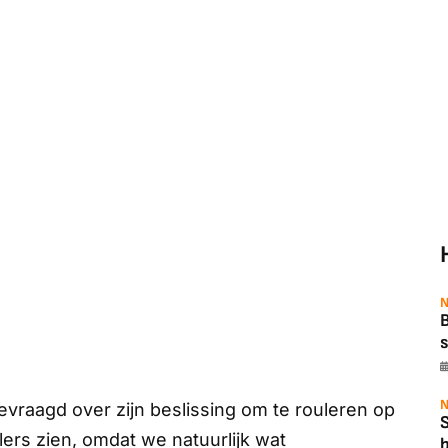
N
B
s
N
vraagd over zijn beslissing om te rouleren op
lers zien, omdat we natuurlijk wat
b