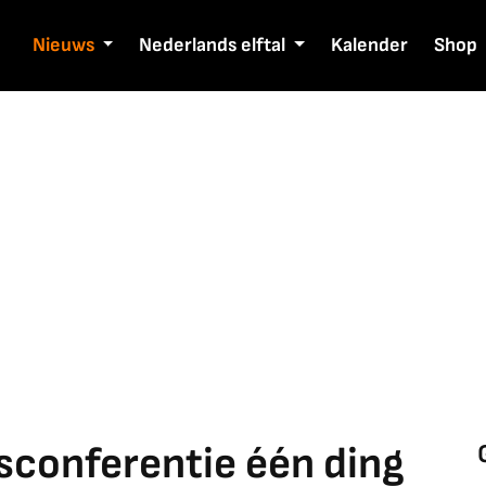
Nieuws
Nederlands elftal
Kalender
Shop
sconferentie één ding