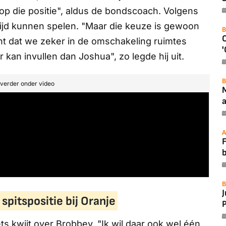
p die positie", aldus de bondscoach. Volgens
jd kunnen spelen. "Maar die keuze is gewoon
B
cht dat we zeker in de omschakeling ruimtes
'
 kan invullen dan Joshua", zo legde hij uit.
B
t verder onder video
a
A
F
B
spitspositie bij Oranje
P
ts kwijt over Brobbey. "Ik wil daar ook wel één