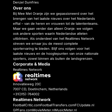
Denzel Dumfries
Over ons
Bij Mee Met Oranje zijn we gepassioneerd over het
brengen van het laatste nieuws over het Nederlands
elftal – van de heren en vrouwen tot de talententeams.
Maar we gaan verder dan alleen Oranje: we volgen
ook andere sporten waarin Nederlandse atleten
uitblinken. Als onderdeel van het Realtimes Network
streven we ernaar jou de meest complete
sportervaring te bieden. Blijf ons volgen voor het
laatste nieuws en de hoogtepunten van onze nationale
sporters, zowel binnen als buiten de landsgrenzen.
Corporate & Media
Realtimes Network
Innovatieweg 20C
7007 CD, Doetinchem, Netherlands
+31(315)-764002
Realtimes Network
FootballCritic.com
FootballTransfers.com
FCUpdate.nl
GPFans.com
MovieMeter.nl
MusicMeter.nl