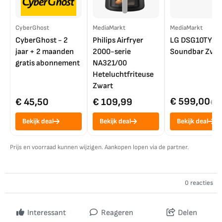
CyberGhost
MediaMarkt
MediaMarkt
CyberGhost - 2
Philips Airfryer
LG DSG10TY
jaar + 2 maanden
2000-serie
Soundbar Zwar
gratis abonnement
NA321/00
Heteluchtfriteuse
Zwart
€ 599,00
€ 45,50
€ 109,99
€ 7
Bekijk deal
Bekijk deal
Bekijk deal
Prijs en voorraad kunnen wijzigen. Aankopen lopen via de partner.
0 reacties
Interessant
Reageren
Delen