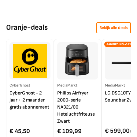
Oranje-deals
Bekijk alle deals
AANBIEDING -14%
CyberGhost
MediaMarkt
MediaMarkt
CyberGhost - 2
Philips Airfryer
LG DSG10TY
jaar + 2 maanden
2000-serie
Soundbar Zwar
gratis abonnement
NA321/00
Heteluchtfriteuse
Zwart
€ 599,00
€ 45,50
€ 109,99
€ 7