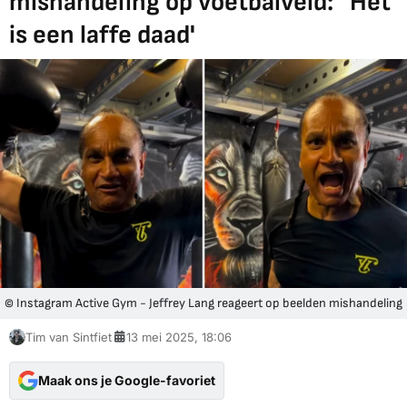
mishandeling op voetbalveld: ' Het
is een laffe daad'
© Instagram Active Gym - Jeffrey Lang reageert op beelden mishandeling
Tim van Sintfiet
13 mei 2025, 18:06
Maak ons je Google-favoriet