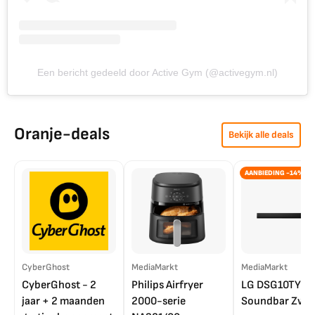
Een bericht gedeeld door Active Gym (@activegym.nl)
Oranje-deals
Bekijk alle deals
AANBIEDING -14%
CyberGhost
MediaMarkt
MediaMarkt
CyberGhost - 2
Philips Airfryer
LG DSG10TY
jaar + 2 maanden
2000-serie
Soundbar Zwar