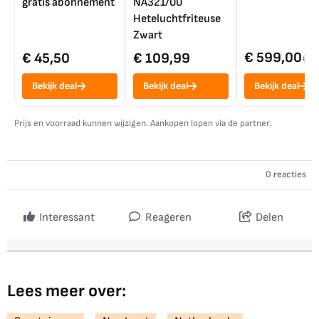
gratis abonnement
NA321/00
Heteluchtfriteuse
Zwart
€ 599,00
€ 45,50
€ 109,99
€ 7
Bekijk deal
Bekijk deal
Bekijk deal
Prijs en voorraad kunnen wijzigen. Aankopen lopen via de partner.
0 reacties
Interessant
Reageren
Delen
Lees meer over: