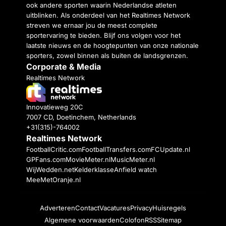
ook andere sporten waarin Nederlandse atleten
uitblinken. Als onderdeel van het Realtimes Network
streven we ernaar jou de meest complete
sportervaring te bieden. Blijf ons volgen voor het
laatste nieuws en de hoogtepunten van onze nationale
sporters, zowel binnen als buiten de landsgrenzen.
Corporate & Media
Realtimes Network
Innovatieweg 20C
7007 CD, Doetinchem, Netherlands
+31(315)-764002
Realtimes Network
FootballCritic.com
FootballTransfers.com
FCUpdate.nl
GPFans.com
MovieMeter.nl
MusicMeter.nl
WijWedden.net
Kelderklasse
Anfield watch
MeeMetOranje.nl
Adverteren
Contact
Vacatures
Privacy
Huisregels
Algemene voorwaarden
Colofon
RSS
Sitemap