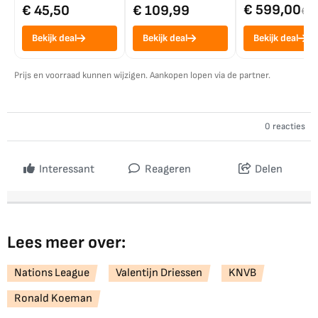
€ 599,00
€ 45,50
€ 109,99
€ 7
Bekijk deal
Bekijk deal
Bekijk deal
Prijs en voorraad kunnen wijzigen. Aankopen lopen via de partner.
0 reacties
Interessant
Reageren
Delen
Lees meer over:
Nations League
Valentijn Driessen
KNVB
Ronald Koeman