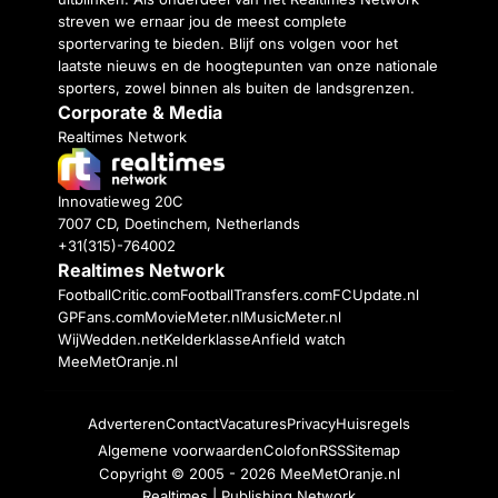
streven we ernaar jou de meest complete
sportervaring te bieden. Blijf ons volgen voor het
laatste nieuws en de hoogtepunten van onze nationale
sporters, zowel binnen als buiten de landsgrenzen.
Corporate & Media
Realtimes Network
Innovatieweg 20C
7007 CD, Doetinchem, Netherlands
+31(315)-764002
Realtimes Network
FootballCritic.com
FootballTransfers.com
FCUpdate.nl
GPFans.com
MovieMeter.nl
MusicMeter.nl
WijWedden.net
Kelderklasse
Anfield watch
MeeMetOranje.nl
Adverteren
Contact
Vacatures
Privacy
Huisregels
Algemene voorwaarden
Colofon
RSS
Sitemap
Copyright © 2005 - 2026
MeeMetOranje.nl
Realtimes | Publishing Network