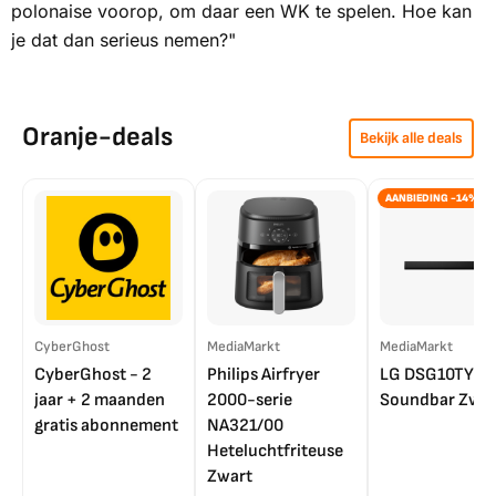
polonaise voorop, om daar een WK te spelen. Hoe kan
je dat dan serieus nemen?"
Oranje-deals
Bekijk alle deals
AANBIEDING -14%
CyberGhost
MediaMarkt
MediaMarkt
CyberGhost - 2
Philips Airfryer
LG DSG10TY
jaar + 2 maanden
2000-serie
Soundbar Zwar
gratis abonnement
NA321/00
Heteluchtfriteuse
Zwart