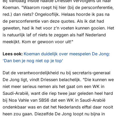
Bij
Vandaag Inside
haalde Driessen vervolgens uit naar
Koeman. "Waarom roept hij hier (bij de persconferentie,
red.) dan niets? Ongelooflijk. Helaas hoorde ik pas na
de persconferentie van deze quotes. Als ik dat had
geweten, had ik het voor z’n voeten kunnen gooien. Het
is natuurlijk laf of niets te zeggen als half Nederland
meekijkt. Kom er gewoon voor uit!"
Lees ook:
Koeman duidelijk over meespelen De Jong:
'Dan ben je nog niet op je top'
Dat de verantwoordelijkheid nu bij secretaris-generaal
De Jong ligt, vindt Driessen belachelijk. "Die kunnen we
niet meer serieus nemen als het gaat om een WK in
Saudi-Arabië, want die riep twee jaar geleden heel hard
bij Noa Vahle van
SBS6
dat een WK in Saudi-Arabië
ondenkbaar was en dat het Nederlands elftal daar nooit
heen zou gaan. Diezelfde De Jong loopt nu bijna in