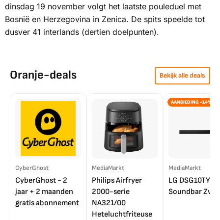
dinsdag 19 november volgt het laatste pouleduel met
Bosnië en Herzegovina in Zenica. De spits speelde tot
dusver 41 interlands (dertien doelpunten).
Oranje-deals
Bekijk alle deals
AANBIEDING -14%
CyberGhost
MediaMarkt
MediaMarkt
CyberGhost - 2
Philips Airfryer
LG DSG10TY
jaar + 2 maanden
2000-serie
Soundbar Zwar
gratis abonnement
NA321/00
Heteluchtfriteuse