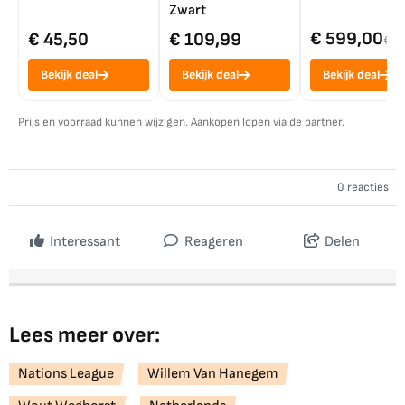
Zwart
€ 599,00
€ 45,50
€ 109,99
€ 7
Bekijk deal
Bekijk deal
Bekijk deal
Prijs en voorraad kunnen wijzigen. Aankopen lopen via de partner.
0 reacties
Interessant
Reageren
Delen
Lees meer over:
Nations League
Willem Van Hanegem