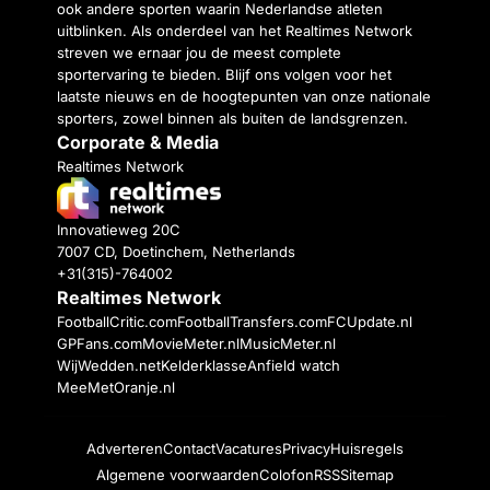
ook andere sporten waarin Nederlandse atleten
uitblinken. Als onderdeel van het Realtimes Network
streven we ernaar jou de meest complete
sportervaring te bieden. Blijf ons volgen voor het
laatste nieuws en de hoogtepunten van onze nationale
sporters, zowel binnen als buiten de landsgrenzen.
Corporate & Media
Realtimes Network
Innovatieweg 20C
7007 CD, Doetinchem, Netherlands
+31(315)-764002
Realtimes Network
FootballCritic.com
FootballTransfers.com
FCUpdate.nl
GPFans.com
MovieMeter.nl
MusicMeter.nl
WijWedden.net
Kelderklasse
Anfield watch
MeeMetOranje.nl
Adverteren
Contact
Vacatures
Privacy
Huisregels
Algemene voorwaarden
Colofon
RSS
Sitemap