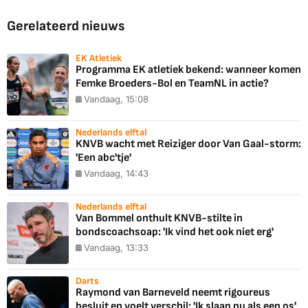
Gerelateerd nieuws
EK Atletiek
Programma EK atletiek bekend: wanneer komen
Femke Broeders-Bol en TeamNL in actie?
Vandaag, 15:08
Nederlands elftal
KNVB wacht met Reiziger door Van Gaal-storm:
'Een abc'tje'
Vandaag, 14:43
Nederlands elftal
Van Bommel onthult KNVB-stilte in
bondscoachsoap: 'Ik vind het ook niet erg'
Vandaag, 13:33
Darts
Raymond van Barneveld neemt rigoureus
besluit en voelt verschil: 'Ik slaap nu als een os'