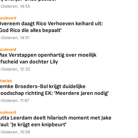
Gisteren, 14:55
oulevard
Overeem daagt Rico Verhoeven keihard uit:
God Rico die alles bepaalt'
Gisteren, 14:01
oulevard
Max Verstappen openhartig over moeilijk
fscheid van dochter Lily
Gisteren, 12:32
tletiek
emke Broeders-Bol krijgt duidelijke
boodschap richting EK: 'Meerdere jaren nodig'
Gisteren, 11:47
oulevard
Jutta Leerdam deelt hilarisch moment met Jake
aul: 'Je krijgt een knipbeurt'
Gisteren, 10:56