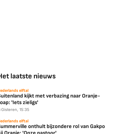
Het laatste nieuws
ederlands elftal
uitenland kijkt met verbazing naar Oranje-
oap: 'Iets zieligs'
Gisteren, 15:35
ederlands elftal
Summerville onthult bijzondere rol van Gakpo
ij Oranje: 'Onze pastoor'