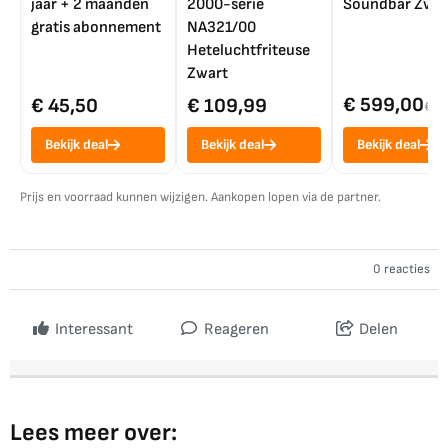
jaar + 2 maanden
2000-serie
Soundbar Zwar
gratis abonnement
NA321/00
Heteluchtfriteuse
Zwart
€ 599,00
€ 45,50
€ 109,99
€ 7
Bekijk deal
Bekijk deal
Bekijk deal
Prijs en voorraad kunnen wijzigen. Aankopen lopen via de partner.
0 reacties
Interessant
Reageren
Delen
Lees meer over: