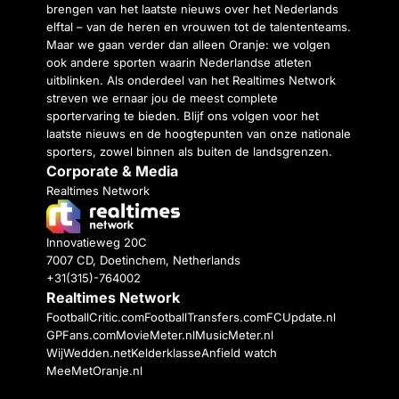
brengen van het laatste nieuws over het Nederlands
elftal – van de heren en vrouwen tot de talententeams.
Maar we gaan verder dan alleen Oranje: we volgen
ook andere sporten waarin Nederlandse atleten
uitblinken. Als onderdeel van het Realtimes Network
streven we ernaar jou de meest complete
sportervaring te bieden. Blijf ons volgen voor het
laatste nieuws en de hoogtepunten van onze nationale
sporters, zowel binnen als buiten de landsgrenzen.
Corporate & Media
Realtimes Network
Innovatieweg 20C
7007 CD, Doetinchem, Netherlands
+31(315)-764002
Realtimes Network
FootballCritic.com
FootballTransfers.com
FCUpdate.nl
GPFans.com
MovieMeter.nl
MusicMeter.nl
WijWedden.net
Kelderklasse
Anfield watch
MeeMetOranje.nl