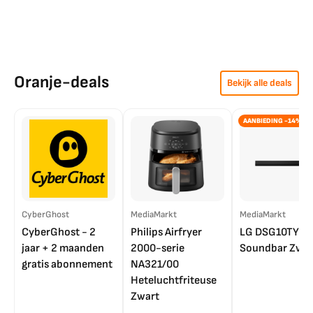
Oranje-deals
Bekijk alle deals
AANBIEDING -14%
CyberGhost
MediaMarkt
MediaMarkt
CyberGhost - 2
Philips Airfryer
LG DSG10TY
jaar + 2 maanden
2000-serie
Soundbar Zwar
gratis abonnement
NA321/00
Heteluchtfriteuse
Zwart