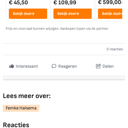
€ 599,00
€ 45,50
€ 109,99
€ 7
Bekijk deal
Bekijk deal
Bekijk deal
Prijs en voorraad kunnen wijzigen. Aankopen lopen via de partner.
0 reacties
Interessant
Reageren
Delen
Lees meer over:
Femke Halsema
Reacties