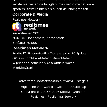
laatste nieuws en de hoogtepunten van onze nationale
sporters, zowel binnen als buiten de landsgrenzen.
Corporate & Media
Realtimes Network
Innovatieweg 20C
7007 CD, Doetinchem, Netherlands
+31(315)-764002
Realtimes Network
FootballCritic.com
FootballTransfers.com
FCUpdate.nl
GPFans.com
MovieMeter.nl
MusicMeter.nl
WijWedden.net
Kelderklasse
Anfield watch
MeeMetOranje.nl
Adverteren
Contact
Vacatures
Privacy
Huisregels
Algemene voorwaarden
Colofon
RSS
Sitemap
Copyright © 2005 - 2026
MeeMetOranje.nl
Realtimes | Publishing Network