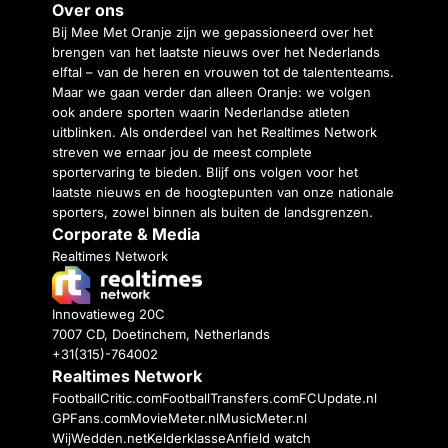
Over ons
Bij Mee Met Oranje zijn we gepassioneerd over het
brengen van het laatste nieuws over het Nederlands
elftal – van de heren en vrouwen tot de talententeams.
Maar we gaan verder dan alleen Oranje: we volgen
ook andere sporten waarin Nederlandse atleten
uitblinken. Als onderdeel van het Realtimes Network
streven we ernaar jou de meest complete
sportervaring te bieden. Blijf ons volgen voor het
laatste nieuws en de hoogtepunten van onze nationale
sporters, zowel binnen als buiten de landsgrenzen.
Corporate & Media
Realtimes Network
Innovatieweg 20C
7007 CD, Doetinchem, Netherlands
+31(315)-764002
Realtimes Network
FootballCritic.com
FootballTransfers.com
FCUpdate.nl
GPFans.com
MovieMeter.nl
MusicMeter.nl
WijWedden.net
Kelderklasse
Anfield watch