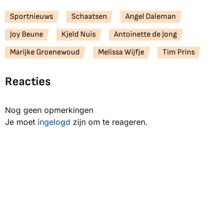
Sportnieuws
Schaatsen
Angel Daleman
Joy Beune
Kjeld Nuis
Antoinette de Jong
Marijke Groenewoud
Melissa Wijfje
Tim Prins
Reacties
Nog geen opmerkingen
Je moet
ingelogd
zijn om te reageren.