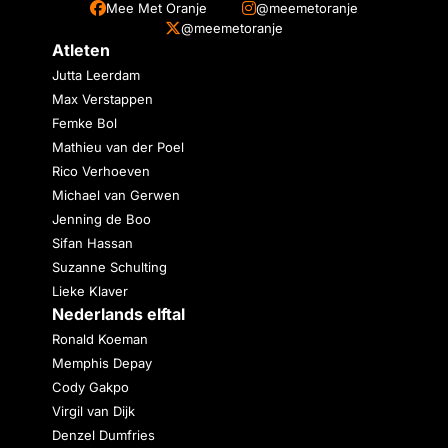
Mee Met Oranje
@meemetoranje
@meemetoranje
Atleten
Jutta Leerdam
Max Verstappen
Femke Bol
Mathieu van der Poel
Rico Verhoeven
Michael van Gerwen
Jenning de Boo
Sifan Hassan
Suzanne Schulting
Lieke Klaver
Nederlands elftal
Ronald Koeman
Memphis Depay
Cody Gakpo
Virgil van Dijk
Denzel Dumfries