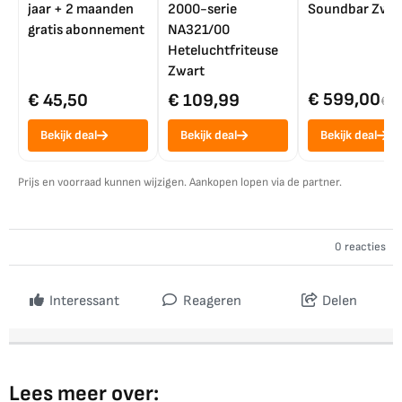
jaar + 2 maanden
2000-serie
Soundbar Zwar
gratis abonnement
NA321/00
Heteluchtfriteuse
Zwart
€ 599,00
€ 45,50
€ 109,99
€ 7
Bekijk deal
Bekijk deal
Bekijk deal
Prijs en voorraad kunnen wijzigen. Aankopen lopen via de partner.
0 reacties
Interessant
Reageren
Delen
Lees meer over: