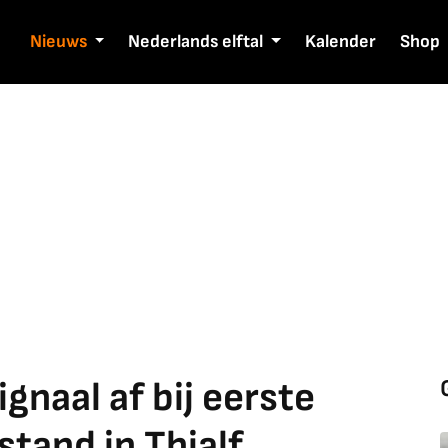
Nieuws
Nederlands elftal
Kalender
Shop
gnaal af bij eerste
stand in Thialf