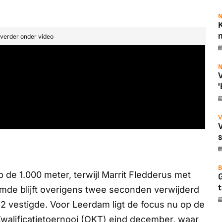
N
K
m
t verder onder video
N
V
'
V
B
p de 1.000 meter, terwijl Marrit Fledderus met
t
emde blijft overigens twee seconden verwijderd
2 vestigde. Voor Leerdam ligt de focus nu op de
alificatietoernooi (OKT) eind december, waar