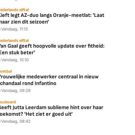
ederlands elftal
ieft legt AZ-duo langs Oranje-meetlat: 'Laat
aar zien dit seizoen'
Vandaag, 11:13
ederlands elftal
an Gaal geeft hoopvolle update over fitheid:
Een stuk beter'
Vandaag, 10:10
oetbal
Vrouwelijke medewerker centraal in nieuw
schandaal rond Infantino
Vandaag, 09:29
oulevard
Geeft Jutta Leerdam sublieme hint over haar
oekomst? 'Het ziet er goed uit'
Vandaag, 08:42