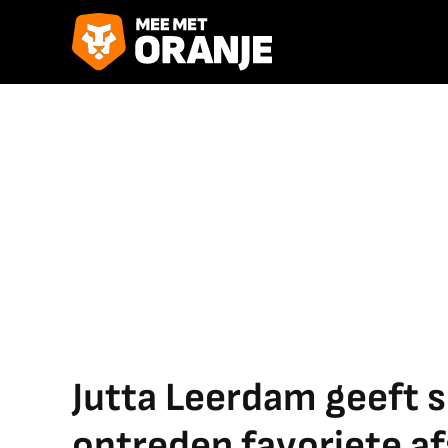
Jutta Leerdam geeft si
optreden favoriete af