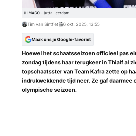
© IMAGO - Jutta Leerdam
Tim van Sintfiet
6 okt. 2025, 13:55
Maak ons je Google-favoriet
Hoewel het schaatsseizoen officieel pas ein
zondag tijdens haar terugkeer in Thialf al z
topschaatsster van Team Kafra zette op haa
indrukwekkende tijd neer. Ze gaf daarmee
olympische seizoen.