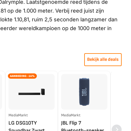
Dalrymple. Laatstgenoemde reed tijdens de
1 op de 1.000 meter. Verbij reed juist zijn
lokte 1.10,81, ruim 2,5 seconden langzamer dan
d eerder wereldkampioen op de 1000 meter in
Bekijk alle deals
AANBIEDING -14%
MediaMarkt
MediaMarkt
EP.nl
LG DSG10TY
JBL Flip 7
LG OL
Soundbar Zwart
Bluetooth-speaker
4K TV (