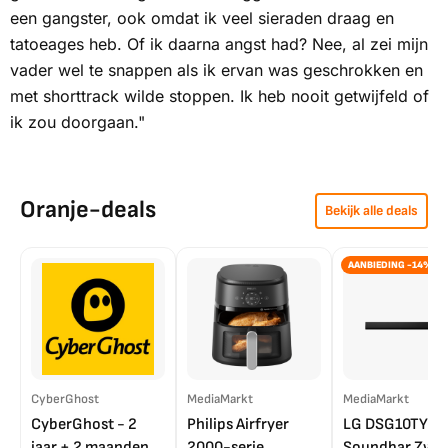
een gangster, ook omdat ik veel sieraden draag en
tatoeages heb. Of ik daarna angst had? Nee, al zei mijn
vader wel te snappen als ik ervan was geschrokken en
met shorttrack wilde stoppen. Ik heb nooit getwijfeld of
ik zou doorgaan."
Oranje-deals
Bekijk alle deals
AANBIEDING -14%
CyberGhost
MediaMarkt
MediaMarkt
CyberGhost - 2
Philips Airfryer
LG DSG10TY
jaar + 2 maanden
2000-serie
Soundbar Zwar