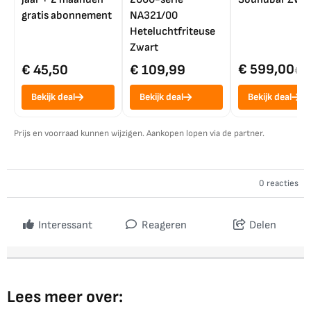
gratis abonnement
NA321/00
Heteluchtfriteuse
Zwart
€ 599,00
€ 45,50
€ 109,99
€ 7
Bekijk deal
Bekijk deal
Bekijk deal
Prijs en voorraad kunnen wijzigen. Aankopen lopen via de partner.
0 reacties
Interessant
Reageren
Delen
Lees meer over: