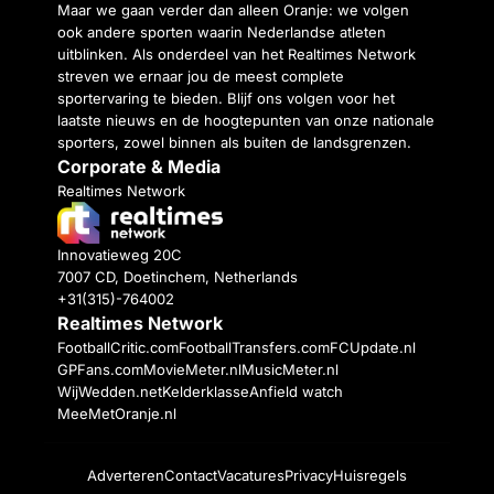
Maar we gaan verder dan alleen Oranje: we volgen
ook andere sporten waarin Nederlandse atleten
uitblinken. Als onderdeel van het Realtimes Network
streven we ernaar jou de meest complete
sportervaring te bieden. Blijf ons volgen voor het
laatste nieuws en de hoogtepunten van onze nationale
sporters, zowel binnen als buiten de landsgrenzen.
Corporate & Media
Realtimes Network
Innovatieweg 20C
7007 CD, Doetinchem, Netherlands
+31(315)-764002
Realtimes Network
FootballCritic.com
FootballTransfers.com
FCUpdate.nl
GPFans.com
MovieMeter.nl
MusicMeter.nl
WijWedden.net
Kelderklasse
Anfield watch
MeeMetOranje.nl
Adverteren
Contact
Vacatures
Privacy
Huisregels