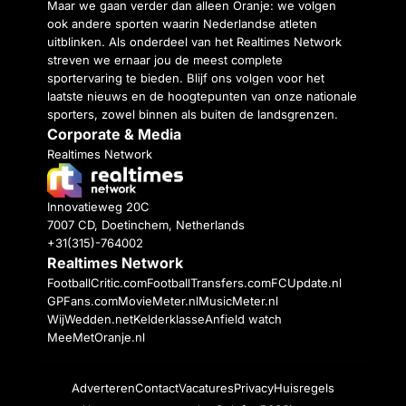
Maar we gaan verder dan alleen Oranje: we volgen
ook andere sporten waarin Nederlandse atleten
uitblinken. Als onderdeel van het Realtimes Network
streven we ernaar jou de meest complete
sportervaring te bieden. Blijf ons volgen voor het
laatste nieuws en de hoogtepunten van onze nationale
sporters, zowel binnen als buiten de landsgrenzen.
Corporate & Media
Realtimes Network
Innovatieweg 20C
7007 CD, Doetinchem, Netherlands
+31(315)-764002
Realtimes Network
FootballCritic.com
FootballTransfers.com
FCUpdate.nl
GPFans.com
MovieMeter.nl
MusicMeter.nl
WijWedden.net
Kelderklasse
Anfield watch
MeeMetOranje.nl
Adverteren
Contact
Vacatures
Privacy
Huisregels