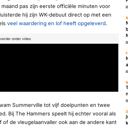
P
e maand pas zijn eerste officiële minuten voor
uisterde hij zijn WK-debuut direct op met een
N
N
els
veel waardering en lof heeft opgeleverd
.
t verder onder video
F
N
T
wam Summerville tot vijf doelpunten en twee
S
ed. Bij
The Hammers
speelt hij echter vooral als
f of de vleugelaanvaller ook aan de andere kant