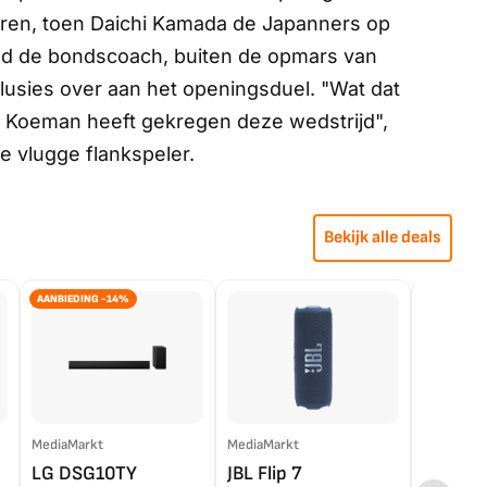
seren, toen Daichi Kamada de Japanners op
eld de bondscoach, buiten de opmars van
lusies over aan het openingsduel. "Wat dat
dat Koeman heeft gekregen deze wedstrijd",
e vlugge flankspeler.
Bekijk alle deals
AANBIEDING -14%
MediaMarkt
MediaMarkt
EP.nl
LG DSG10TY
JBL Flip 7
LG OL