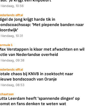
aul: 'Je krijgt een knipbeurt'
Vandaag, 10:56
ederlands elftal
igel de Jong krijgt harde tik in
bondscoachsoap: 'Met piepende banden naar
Noordwijk'
Vandaag, 10:31
ormule 1
Max Verstappen is klaar met afwachten en wil
actie van Nederlandse overheid
Vandaag, 09:38
ederlands elftal
otale chaos bij KNVB in zoektocht naar
nieuwe bondscoach van Oranje
Vandaag, 08:53
chaatsen
Jutta Leerdam heeft 'spannende dingen' op
komst en fans denken te weten wat