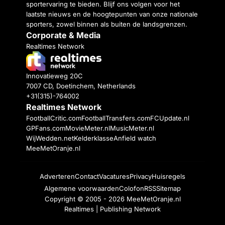
sportervaring te bieden. Blijf ons volgen voor het
laatste nieuws en de hoogtepunten van onze nationale
sporters, zowel binnen als buiten de landsgrenzen.
Corporate & Media
Realtimes Network
Innovatieweg 20C
7007 CD, Doetinchem, Netherlands
+31(315)-764002
Realtimes Network
FootballCritic.com
FootballTransfers.com
FCUpdate.nl
GPFans.com
MovieMeter.nl
MusicMeter.nl
WijWedden.net
Kelderklasse
Anfield watch
MeeMetOranje.nl
Adverteren
Contact
Vacatures
Privacy
Huisregels
Algemene voorwaarden
Colofon
RSS
Sitemap
Copyright © 2005 - 2026
MeeMetOranje.nl
Realtimes | Publishing Network