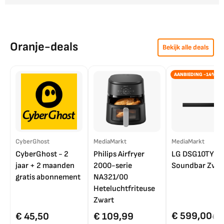
Oranje-deals
Bekijk alle deals
AANBIEDING -14%
CyberGhost
MediaMarkt
MediaMarkt
CyberGhost - 2
Philips Airfryer
LG DSG10TY
jaar + 2 maanden
2000-serie
Soundbar Zwar
gratis abonnement
NA321/00
Heteluchtfriteuse
Zwart
€ 599,00
€ 45,50
€ 109,99
€ 7