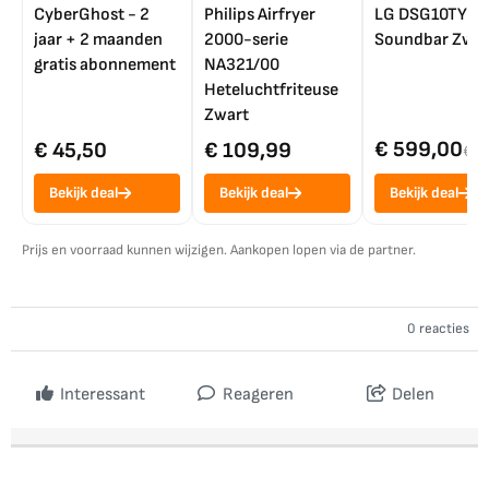
CyberGhost - 2
Philips Airfryer
LG DSG10TY
jaar + 2 maanden
2000-serie
Soundbar Zwar
gratis abonnement
NA321/00
Heteluchtfriteuse
Zwart
€ 599,00
€ 45,50
€ 109,99
€ 7
Bekijk deal
Bekijk deal
Bekijk deal
Prijs en voorraad kunnen wijzigen. Aankopen lopen via de partner.
0 reacties
Interessant
Reageren
Delen