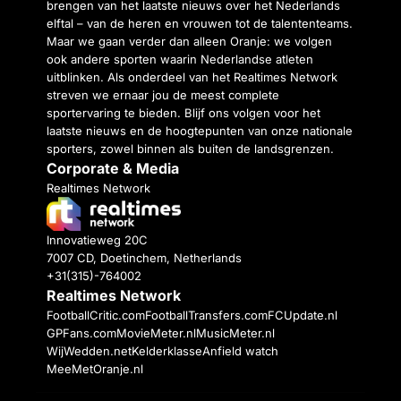
brengen van het laatste nieuws over het Nederlands
elftal – van de heren en vrouwen tot de talententeams.
Maar we gaan verder dan alleen Oranje: we volgen
ook andere sporten waarin Nederlandse atleten
uitblinken. Als onderdeel van het Realtimes Network
streven we ernaar jou de meest complete
sportervaring te bieden. Blijf ons volgen voor het
laatste nieuws en de hoogtepunten van onze nationale
sporters, zowel binnen als buiten de landsgrenzen.
Corporate & Media
Realtimes Network
Innovatieweg 20C
7007 CD, Doetinchem, Netherlands
+31(315)-764002
Realtimes Network
FootballCritic.com
FootballTransfers.com
FCUpdate.nl
GPFans.com
MovieMeter.nl
MusicMeter.nl
WijWedden.net
Kelderklasse
Anfield watch
MeeMetOranje.nl