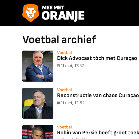
Voetbal archief
Voetbal
Dick Advocaat tóch met Curaçao 
11 mei, 17:57
Voetbal
Reconstructie van chaos Curaçao:
11 mei, 12:52
Voetbal
Robin van Persie heeft groot toek