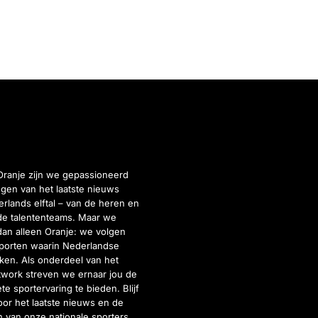
Oranje zijn we gepassioneerd
gen van het laatste nieuws
rlands elftal – van de heren en
de talententeams. Maar we
dan alleen Oranje: we volgen
porten waarin Nederlandse
inken. Als onderdeel van het
twork streven we ernaar jou de
e sportervaring te bieden. Blijf
or het laatste nieuws en de
 van onze nationale sporters,