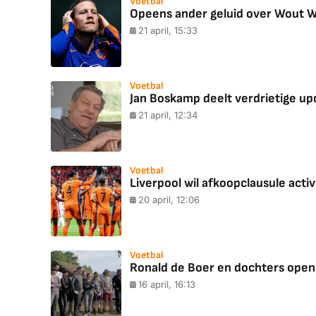
Voetbal
Opeens ander geluid over Wout We
21 april, 15:33
Voetbal
Jan Boskamp deelt verdrietige upd
21 april, 12:34
Voetbal
Liverpool wil afkoopclausule acti
20 april, 12:06
Voetbal
Ronald de Boer en dochters openha
16 april, 16:13