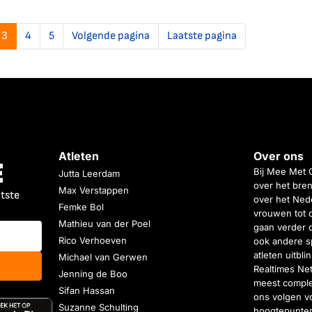
3
4
5
Volgende pagina
Laatste pagina
Atleten
Over ons
Bij Mee Met 
Jutta Leerdam
over het bren
Max Verstappen
atste
over het Nede
Femke Bol
vrouwen tot 
Mathieu van der Poel
gaan verder 
Rico Verhoeven
ook andere s
atleten uitbl
Michael van Gerwen
Realtimes Ne
Jenning de Boo
meest complet
Sifan Hassan
ons volgen vo
Suzanne Schulting
hoogtepunten