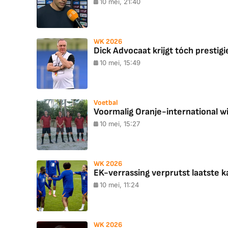
10 mei, 21:40
WK 2026
Dick Advocaat krijgt tóch prestig
10 mei, 15:49
Voetbal
Voormalig Oranje-international win
10 mei, 15:27
WK 2026
EK-verrassing verprutst laatste k
10 mei, 11:24
WK 2026