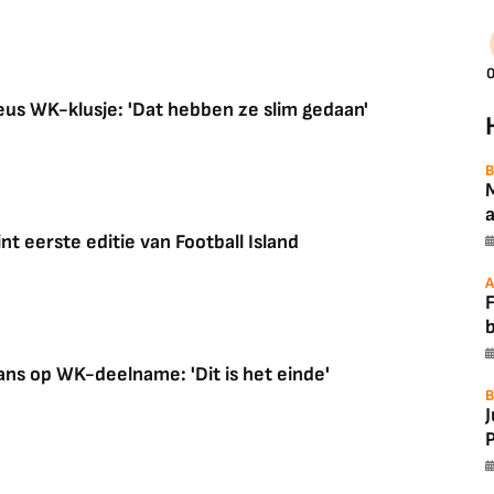
0
ieus WK-klusje: 'Dat hebben ze slim gedaan'
B
a
t eerste editie van Football Island
A
F
ans op WK-deelname: 'Dit is het einde'
B
P