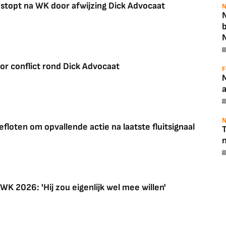
stopt na WK door afwijzing Dick Advocaat
N
N
or conflict rond Dick Advocaat
F
N
floten om opvallende actie na laatste fluitsignaal
T
WK 2026: 'Hij zou eigenlijk wel mee willen'