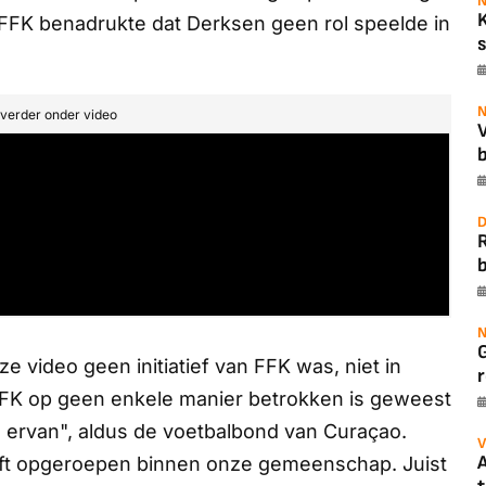
N
FFK benadrukte dat Derksen geen rol speelde in
s
N
t verder onder video
b
D
b
N
ze video geen initiatief van FFK was, niet in
r
FFK op geen enkele manier betrokken is geweest
ie ervan", aldus de voetbalbond van Curaçao.
V
A
heeft opgeroepen binnen onze gemeenschap. Juist