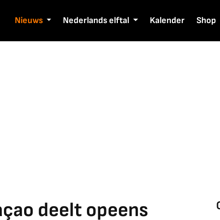
Nieuws
Nederlands elftal
Kalender
Shop
açao deelt opeens