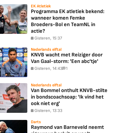
EK Atletiek
Programma EK atletiek bekend:
wanneer komen Femke
Broeders-Bol en TeamNL in
actie?
Gisteren, 15:37
Nederlands elftal
KNVB wacht met Reiziger door
Van Gaal-storm: 'Een abc'tje'
Gisteren, 14:43
1
Nederlands elftal
Van Bommel onthult KNVB-stilte
in bondscoachsoap: 'Ik vind het
ook niet erg'
Gisteren, 13:33
Darts
Raymond van Barneveld neemt