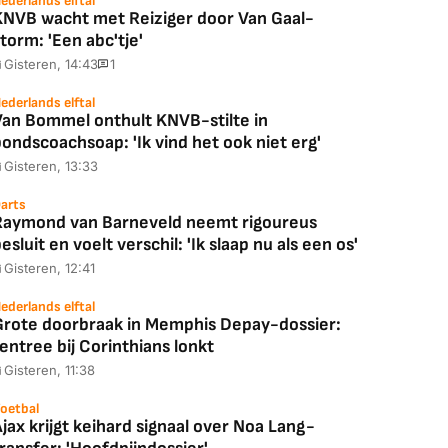
ederlands elftal
KNVB wacht met Reiziger door Van Gaal-
torm: 'Een abc'tje'
Gisteren, 14:43
1
ederlands elftal
Van Bommel onthult KNVB-stilte in
ondscoachsoap: 'Ik vind het ook niet erg'
Gisteren, 13:33
arts
Raymond van Barneveld neemt rigoureus
esluit en voelt verschil: 'Ik slaap nu als een os'
Gisteren, 12:41
ederlands elftal
Grote doorbraak in Memphis Depay-dossier:
entree bij Corinthians lonkt
Gisteren, 11:38
oetbal
jax krijgt keihard signaal over Noa Lang-