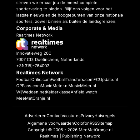
streven we ernaar jou de meest complete
sportervaring te bieden. Blijf ons volgen voor het
laatste nieuws en de hoogtepunten van onze nationale
sporters, zowel binnen als buiten de landsgrenzen.
Corporate & Media
Realtimes Network
Innovatieweg 20C
7007 CD, Doetinchem, Netherlands
+31(315)-764002
Realtimes Network
FootballCritic.com
FootballTransfers.com
FCUpdate.nl
GPFans.com
MovieMeter.nl
MusicMeter.nl
WijWedden.net
Kelderklasse
Anfield watch
MeeMetOranje.nl
Adverteren
Contact
Vacatures
Privacy
Huisregels
Algemene voorwaarden
Colofon
RSS
Sitemap
Copyright © 2005 - 2026
MeeMetOranje.nl
Realtimes | Publishing Network