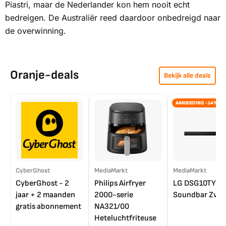
Piastri, maar de Nederlander kon hem nooit echt
bedreigen. De Australiër reed daardoor onbedreigd naar
de overwinning.
Oranje-deals
Bekijk alle deals
AANBIEDING -14%
CyberGhost
MediaMarkt
MediaMarkt
CyberGhost - 2
Philips Airfryer
LG DSG10TY
jaar + 2 maanden
2000-serie
Soundbar Zwar
gratis abonnement
NA321/00
Heteluchtfriteuse