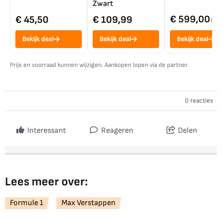
Zwart
€ 599,00
€ 45,50
€ 109,99
€ 7
Bekijk deal
Bekijk deal
Bekijk deal
Prijs en voorraad kunnen wijzigen. Aankopen lopen via de partner.
0 reacties
Interessant
Reageren
Delen
Lees meer over:
Formule 1
Max Verstappen