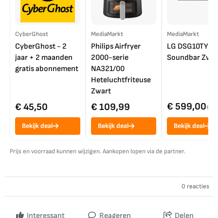
CyberGhost
MediaMarkt
MediaMarkt
CyberGhost - 2
Philips Airfryer
LG DSG10TY
jaar + 2 maanden
2000-serie
Soundbar Zwar
gratis abonnement
NA321/00
Heteluchtfriteuse
Zwart
€ 599,00
€ 45,50
€ 109,99
€ 7
Bekijk deal
Bekijk deal
Bekijk deal
Prijs en voorraad kunnen wijzigen. Aankopen lopen via de partner.
0 reacties
Interessant
Reageren
Delen