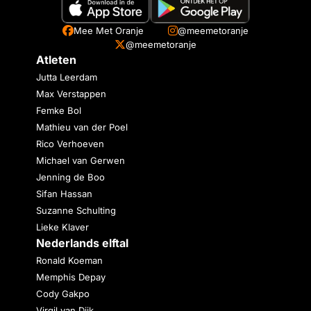
Mee Met Oranje
@meemetoranje
@meemetoranje
Atleten
Jutta Leerdam
Max Verstappen
Femke Bol
Mathieu van der Poel
Rico Verhoeven
Michael van Gerwen
Jenning de Boo
Sifan Hassan
Suzanne Schulting
Lieke Klaver
Nederlands elftal
Ronald Koeman
Memphis Depay
Cody Gakpo
Virgil van Dijk