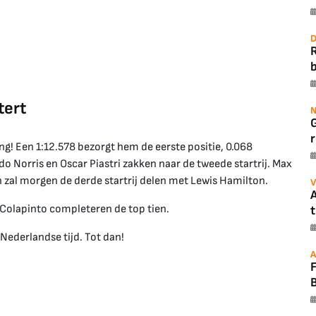
D
b
tert
N
r
ing! Een 1:12.578 bezorgt hem de eerste positie, 0.068
 Norris en Oscar Piastri zakken naar de tweede startrij. Max
 zal morgen de derde startrij delen met Lewis Hamilton.
V
A
o Colapinto completeren de top tien.
t
ederlandse tijd. Tot dan!
A
B